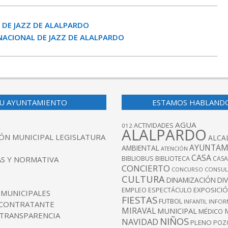
L DE JAZZ DE ALALPARDO
RNACIONAL DE JAZZ DE ALALPARDO
U AYUNTAMIENTO
ESTAMOS HABLAND
AGUA
ACTIVIDADES
012
ALALPARDO
ÓN MUNICIPAL LEGISLATURA
ALCA
AYUNTAM
AMBIENTAL
ATENCIÓN
CASA
BIBLIOBUS
S Y NORMATIVA
BIBLIOTECA
CASA
CONCIERTO
CONCURSO
CONSUL
CULTURA
DINAMIZACIÓN
DI
EXPOSICI
EMPLEO
ESPECTÁCULO
 MUNICIPALES
FIESTAS
FUTBOL
INFANTIL
INFOR
 CONTRATANTE
MIRAVAL
MUNICIPAL
MÉDICO
 TRANSPARENCIA
NIÑOS
NAVIDAD
PLENO
POZ