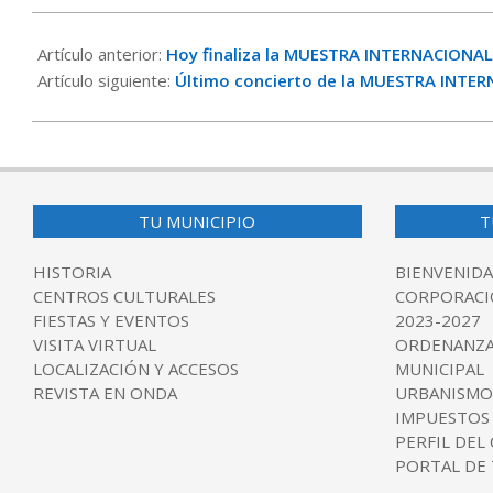
2017-
11-
Artículo anterior:
Hoy finaliza la MUESTRA INTERNACIONA
03
Artículo siguiente:
Último concierto de la MUESTRA INTE
TU MUNICIPIO
T
HISTORIA
BIENVENIDA
CENTROS CULTURALES
CORPORACI
FIESTAS Y EVENTOS
2023-2027
VISITA VIRTUAL
ORDENANZA
LOCALIZACIÓN Y ACCESOS
MUNICIPAL
REVISTA EN ONDA
URBANISMO
IMPUESTOS
PERFIL DEL
PORTAL DE