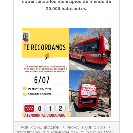
cobertura a los municipios de menos de
20.000 habitantes.
2023-
POR:
COMUNICACIÓN
FECHA:
30 JUNIO 2023
06-
ETIQUETADO:
012
,
ATENCIÓN
,
CAM
,
CIUDADANO
,
MÓVIL
,