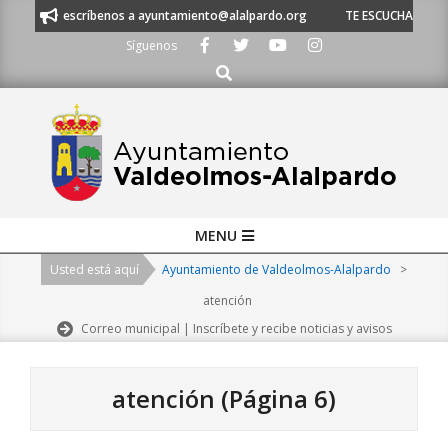
Skip
o escríbenos a ayuntamiento@alalpardo.org
TE ESCUCHAMOS - Llámanos 
to
Síguenos
content
Buscar
Primary
MENU
Navigation
Usted está aquí
Ayuntamiento de Valdeolmos-Alalpardo
>
Menu
atención
Correo municipal | Inscríbete y recibe noticias y avisos
atención
(Página 6)