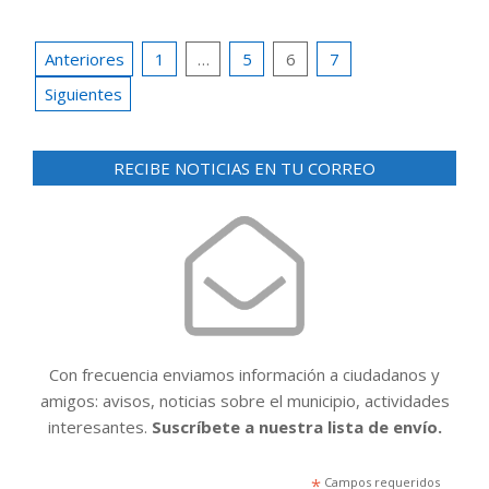
Paginación
Anteriores
1
…
5
6
7
de
Siguientes
entradas
RECIBE NOTICIAS EN TU CORREO
Con frecuencia enviamos información a ciudadanos y
amigos: avisos, noticias sobre el municipio, actividades
interesantes.
Suscríbete a nuestra lista de envío.
*
Campos requeridos