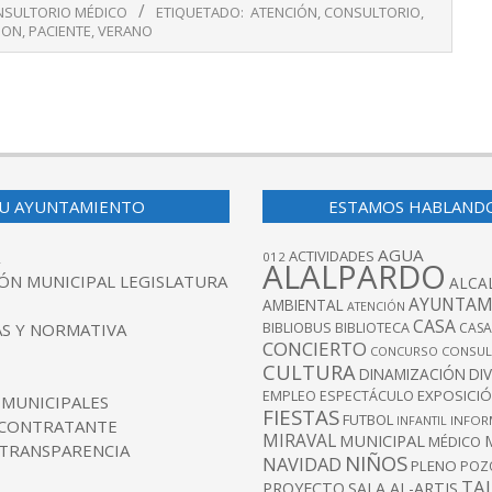
SULTORIO MÉDICO
ETIQUETADO:
ATENCIÓN
,
CONSULTORIO
,
ION
,
PACIENTE
,
VERANO
U AYUNTAMIENTO
ESTAMOS HABLAND
AGUA
ACTIVIDADES
012
ALALPARDO
ÓN MUNICIPAL LEGISLATURA
ALCA
AYUNTAM
AMBIENTAL
ATENCIÓN
CASA
BIBLIOBUS
S Y NORMATIVA
BIBLIOTECA
CASA
CONCIERTO
CONCURSO
CONSUL
CULTURA
DINAMIZACIÓN
DI
EXPOSICI
EMPLEO
ESPECTÁCULO
 MUNICIPALES
FIESTAS
FUTBOL
INFANTIL
INFOR
 CONTRATANTE
MIRAVAL
MUNICIPAL
MÉDICO
 TRANSPARENCIA
NIÑOS
NAVIDAD
PLENO
POZ
TA
PROYECTO
SALA AL-ARTIS