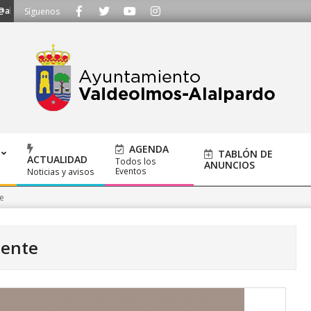
alpardo.org
TE ESCUCHAMOS - Llámanos al 91 620 21 53 o escríbenos a 
Síguenos
AGENDA
TABLÓN DE
ACTUALIDAD
Todos los
ANUNCIOS
Eventos
Noticias y avisos
e
iente