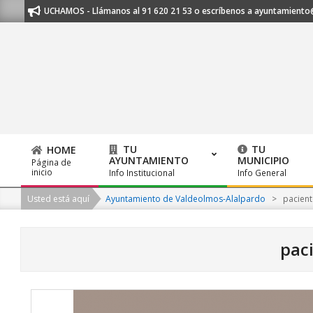
Skip
TE ESCUCHAMOS - Llámanos al 91 620 21 53 o escríbenos a ayuntamiento@al
to
content
TU
TU
HOME
AYUNTAMIENTO
MUNICIPIO
Página de
Primary
inicio
Info Institucional
Info General
Navigation
Usted está aquí
Ayuntamiento de Valdeolmos-Alalpardo
>
pacient
Menu
pac