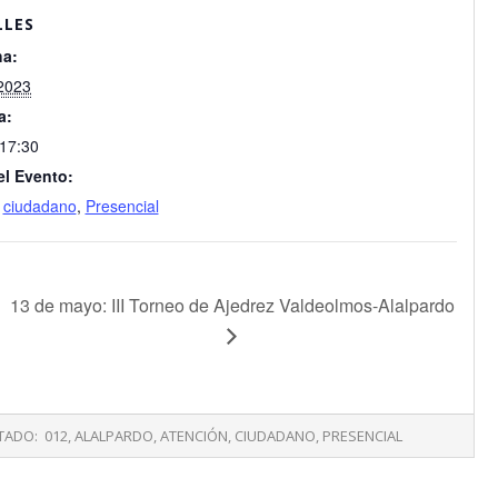
LLES
a:
2023
a:
 17:30
el Evento:
,
ciudadano
,
Presencial
13 de mayo: III Torneo de Ajedrez Valdeolmos-Alalpardo
TADO:
012
,
ALALPARDO
,
ATENCIÓN
,
CIUDADANO
,
PRESENCIAL