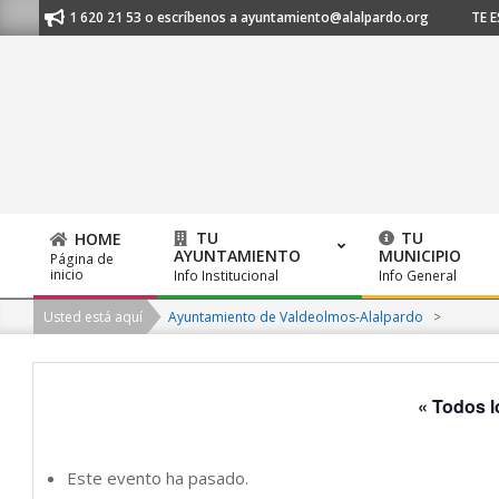
Skip
 al 91 620 21 53 o escríbenos a ayuntamiento@alalpardo.org
TE ESCUC
to
content
TU
TU
HOME
AYUNTAMIENTO
MUNICIPIO
Página de
Primary
inicio
Info Institucional
Info General
Navigation
Usted está aquí
Ayuntamiento de Valdeolmos-Alalpardo
>
Menu
« Todos l
Este evento ha pasado.