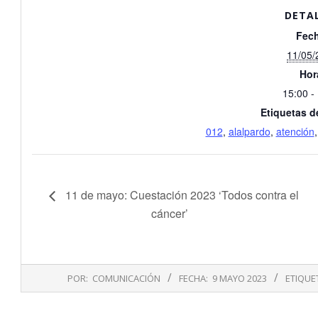
DETA
Fech
11/05/
Hor
15:00 -
Etiquetas d
012
,
alalpardo
,
atención
11 de mayo: Cuestación 2023 ‘Todos contra el
cáncer’
2023-
POR:
COMUNICACIÓN
FECHA:
9 MAYO 2023
ETIQUE
05-
09