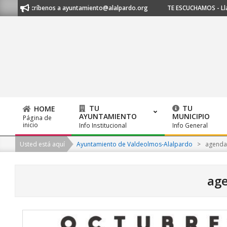
Skip
escríbenos a ayuntamiento@alalpardo.org
TE ESCUCHAMOS - Llámanos al
to
content
TU
TU
HOME
AYUNTAMIENTO
MUNICIPIO
Página de
Primary
inicio
Info Institucional
Info General
Navigation
Usted está aquí
Ayuntamiento de Valdeolmos-Alalpardo
>
agenda
Menu
ag