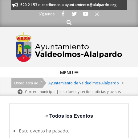
Skip
os al 91 620 21 53 o escríbenos a ayuntamiento@alalpardo.org
TE ESC
to
Síguenos
content
Buscar
Primary
MENU
Navigation
Usted está aquí
Ayuntamiento de Valdeolmos-Alalpardo
>
Menu
Correo municipal | Inscríbete y recibe noticias y avisos
« Todos los Eventos
Este evento ha pasado.