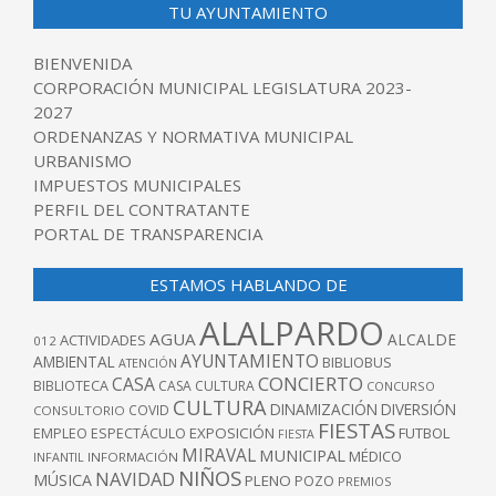
TU AYUNTAMIENTO
BIENVENIDA
CORPORACIÓN MUNICIPAL LEGISLATURA 2023-
2027
ORDENANZAS Y NORMATIVA MUNICIPAL
URBANISMO
IMPUESTOS MUNICIPALES
PERFIL DEL CONTRATANTE
PORTAL DE TRANSPARENCIA
ESTAMOS HABLANDO DE
ALALPARDO
AGUA
ALCALDE
ACTIVIDADES
012
AYUNTAMIENTO
AMBIENTAL
BIBLIOBUS
ATENCIÓN
CONCIERTO
CASA
BIBLIOTECA
CASA CULTURA
CONCURSO
CULTURA
DINAMIZACIÓN
DIVERSIÓN
COVID
CONSULTORIO
FIESTAS
EXPOSICIÓN
FUTBOL
EMPLEO
ESPECTÁCULO
FIESTA
MIRAVAL
MUNICIPAL
MÉDICO
INFANTIL
INFORMACIÓN
NIÑOS
NAVIDAD
MÚSICA
PLENO
POZO
PREMIOS