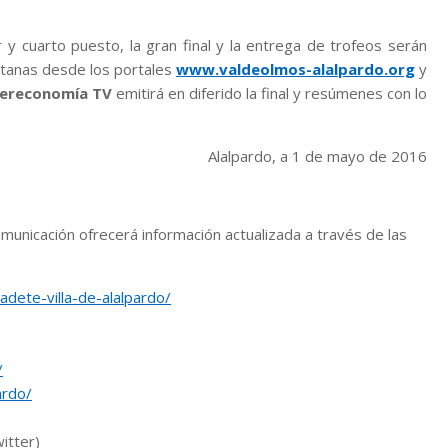
 y cuarto puesto, la gran final y la entrega de trofeos serán
ntanas desde los portales
www.valdeolmos-alalpardo.org
y
tereconomía TV
emitirá en diferido la final y resúmenes con lo
Alalpardo, a 1 de mayo de 2016
municación ofrecerá información actualizada a través de las
adete-villa-de-alalpardo/
/
ardo/
itter)