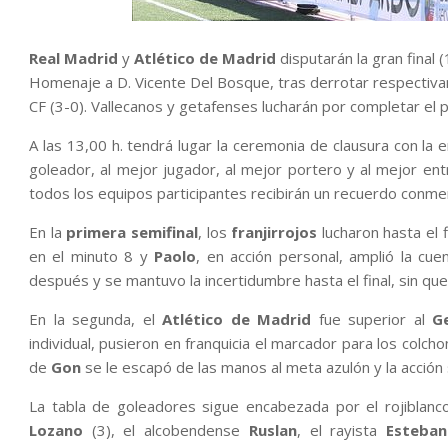
Real Madrid
y
Atlético de Madrid
disputarán la gran final 
Homenaje a D. Vicente Del Bosque, tras derrotar respectivam
CF (3-0). Vallecanos y getafenses lucharán por completar el po
A las 13,00 h. tendrá lugar la ceremonia de clausura con la 
goleador, al mejor jugador, al mejor portero y al mejor en
todos los equipos participantes recibirán un recuerdo conm
En la
primera semifinal
, los
franjirrojos
lucharon hasta el f
en el minuto 8 y
Paolo
, en acción personal, amplió la c
después y se mantuvo la incertidumbre hasta el final, sin que
En la segunda, el
Atlético de Madrid
fue superior al
G
individual, pusieron en franquicia el marcador para los colc
de
Gon
se le escapó de las manos al meta azulón y la acción si
La tabla de goleadores sigue encabezada por el rojiblan
Lozano
(3), el alcobendense
Ruslan
, el rayista
Esteban