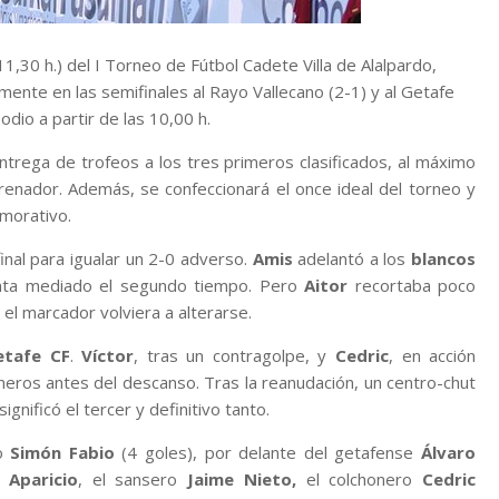
(11,30 h.) del I Torneo de Fútbol Cadete Villa de Alalpardo,
ente en las semifinales al Rayo Vallecano (2-1) y al Getafe
dio a partir de las 10,00 h.
entrega de trofeos a los tres primeros clasificados, al máximo
trenador. Además, se confeccionará el once ideal del torneo y
emorativo.
inal para igualar un 2-0 adverso.
Amis
adelantó a los
blancos
uenta mediado el segundo tiempo. Pero
Aitor
recortaba poco
 el marcador volviera a alterarse.
etafe CF
.
Víctor
, tras un contragolpe, y
Cedric
, en acción
honeros antes del descanso. Tras la reanudación, un centro-chut
gnificó el tercer y definitivo tanto.
co
Simón Fabio
(4 goles), por delante del getafense
Álvaro
 Aparicio
, el sansero
Jaime Nieto,
el colchonero
Cedric