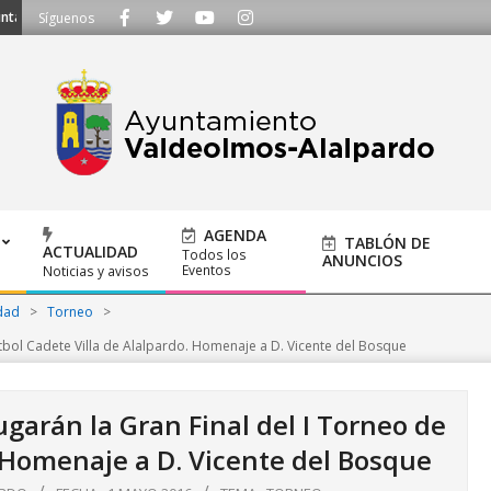
amiento@alalpardo.org
Síguenos
AGENDA
TABLÓN DE
ACTUALIDAD
Todos los
ANUNCIOS
Eventos
Noticias y avisos
dad
>
Torneo
>
útbol Cadete Villa de Alalpardo. Homenaje a D. Vicente del Bosque
ugarán la Gran Final del I Torneo de
. Homenaje a D. Vicente del Bosque