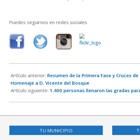
Puedes seguirnos en redes sociales
2016-
05-
Artículo anterior:
Resumen de la Primera Fase y Cruces de S
01
Homenaje a D. Vicente del Bosque
Artículo siguiente:
1.400 personas llenaron las gradas para
TU MUNICIPIO
T