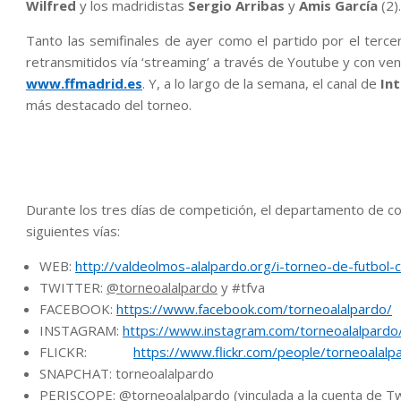
Wilfred
y los madridistas
Sergio Arribas
y
Amis García
(2).
Tanto las semifinales de ayer como el partido por el tercer
retransmitidos vía ‘streaming’ a través de Youtube y con ve
www.ffmadrid.es
. Y, a lo largo de la semana, el canal de
In
más destacado del torneo.
Durante los tres días de competición, el departamento de co
siguientes vías:
WEB:
http://valdeolmos-alalpardo.org/i-torneo-de-futbol-c
TWITTER:
@torneoalalpardo
y #tfva
FACEBOOK:
https://www.facebook.com/torneoalalpardo/
INSTAGRAM:
https://www.instagram.com/torneoalalpardo
FLICKR:
https://www.flickr.com/people/torneoalalp
SNAPCHAT: torneoalalpardo
PERISCOPE: @torneoalalpardo (vinculada a la cuenta de Tw