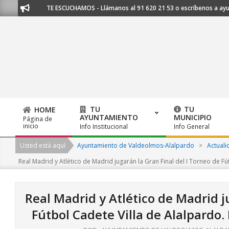
Skip
o.org
TE ESCUCHAMOS - Llámanos al 91 620 21 53 o escríbenos a ayunt
to
content
TU
TU
HOME
AYUNTAMIENTO
MUNICIPIO
Página de
Primary
inicio
Info Institucional
Info General
Navigation
Usted está aquí
Ayuntamiento de Valdeolmos-Alalpardo
>
Actuali
Menu
Real Madrid y Atlético de Madrid jugarán la Gran Final del I Torneo de F
Real Madrid y Atlético de Madrid j
Fútbol Cadete Villa de Alalpardo