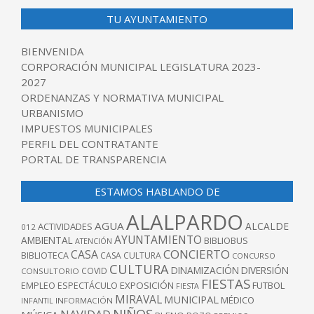
TU AYUNTAMIENTO
BIENVENIDA
CORPORACIÓN MUNICIPAL LEGISLATURA 2023-
2027
ORDENANZAS Y NORMATIVA MUNICIPAL
URBANISMO
IMPUESTOS MUNICIPALES
PERFIL DEL CONTRATANTE
PORTAL DE TRANSPARENCIA
ESTAMOS HABLANDO DE
ALALPARDO
AGUA
ALCALDE
ACTIVIDADES
012
AYUNTAMIENTO
AMBIENTAL
BIBLIOBUS
ATENCIÓN
CONCIERTO
CASA
BIBLIOTECA
CASA CULTURA
CONCURSO
CULTURA
DINAMIZACIÓN
DIVERSIÓN
COVID
CONSULTORIO
FIESTAS
EXPOSICIÓN
FUTBOL
EMPLEO
ESPECTÁCULO
FIESTA
MIRAVAL
MUNICIPAL
MÉDICO
INFANTIL
INFORMACIÓN
NIÑOS