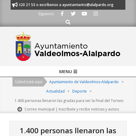
Skip
 al 91 620 21 53 o escríbenos a ayuntamiento@alalpardo.org
TE ESCUC
to
Síguenos
content
Buscar
Primary
MENU
Navigation
Usted está aquí
Ayuntamiento de Valdeolmos-Alalpardo
>
Menu
Actualidad
>
Deporte
>
1.400 personas llenaron las gradas para ver la Final del Torneo
Correo municipal | Inscríbete y recibe noticias y avisos
1.400 personas llenaron las