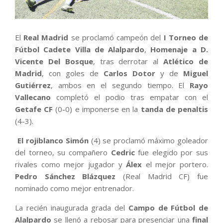
El
Real Madrid
se proclamó campeón del
I Torneo de
Fútbol Cadete Villa de Alalpardo
,
Homenaje a D.
Vicente Del Bosque
, tras derrotar al
Atlético de
Madrid
, con goles de
Carlos Dotor
y de
Miguel
Gutiérrez
, ambos en el segundo tiempo. El
Rayo
Vallecano
completó el podio tras empatar con el
Getafe CF
(0-0) e imponerse en la
tanda de penaltis
(4-3).
El rojiblanco Simón
(4) se proclamó máximo goleador
del torneo, su compañero
Cedric
fue elegido por sus
rivales como mejor jugador y
Álex
el mejor portero.
Pedro Sánchez Blázquez
(Real Madrid CF) fue
nominado como mejor entrenador.
La recién inaugurada grada del
Campo de Fútbol de
Alalpardo
se llenó a rebosar para presenciar una
final