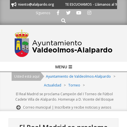
Skip
 a ayuntamiento@alalpardo.org
TE ESCUCHAMOS - Llámanos al 91 620 21
to
Síguenos
content
Buscar
Primary
MENU
Navigation
Usted está aquí
Ayuntamiento de Valdeolmos-Alalpardo
>
Menu
Actualidad
>
Torneo
>
El Real Madrid se proclama Campeón del I Torneo de Fútbol
Cadete Villa de Alalpardo. Homenaje a D. Vicente del Bosque
Correo municipal | Inscríbete y recibe noticias y avisos