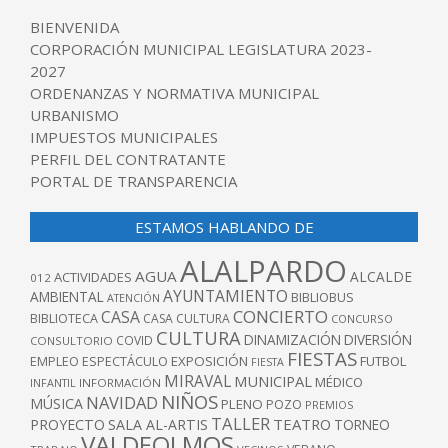
BIENVENIDA
CORPORACIÓN MUNICIPAL LEGISLATURA 2023-
2027
ORDENANZAS Y NORMATIVA MUNICIPAL
URBANISMO
IMPUESTOS MUNICIPALES
PERFIL DEL CONTRATANTE
PORTAL DE TRANSPARENCIA
ESTAMOS HABLANDO DE
ALALPARDO
AGUA
ALCALDE
ACTIVIDADES
012
AYUNTAMIENTO
AMBIENTAL
BIBLIOBUS
ATENCIÓN
CONCIERTO
CASA
BIBLIOTECA
CASA CULTURA
CONCURSO
CULTURA
DINAMIZACIÓN
DIVERSIÓN
COVID
CONSULTORIO
FIESTAS
EXPOSICIÓN
FUTBOL
EMPLEO
ESPECTÁCULO
FIESTA
MIRAVAL
MUNICIPAL
MÉDICO
INFANTIL
INFORMACIÓN
NIÑOS
NAVIDAD
MÚSICA
PLENO
POZO
PREMIOS
TALLER
TEATRO
PROYECTO
SALA AL-ARTIS
TORNEO
VALDEOLMOS