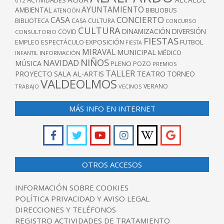
ACTIVIDADES
012
AYUNTAMIENTO
AMBIENTAL
BIBLIOBUS
ATENCIÓN
CONCIERTO
CASA
BIBLIOTECA
CASA CULTURA
CONCURSO
CULTURA
DINAMIZACIÓN
DIVERSIÓN
COVID
CONSULTORIO
FIESTAS
EXPOSICIÓN
FUTBOL
EMPLEO
ESPECTÁCULO
FIESTA
MIRAVAL
MUNICIPAL
MÉDICO
INFANTIL
INFORMACIÓN
NIÑOS
NAVIDAD
MÚSICA
PLENO
POZO
PREMIOS
TALLER
TEATRO
PROYECTO
SALA AL-ARTIS
TORNEO
VALDEOLMOS
VERANO
TRABAJO
VECINOS
MÁS INFO EN INTERNET
OTROS ACCESOS
INFORMACIÓN SOBRE COOKIES
POLÍTICA PRIVACIDAD Y AVISO LEGAL
DIRECCIONES Y TELÉFONOS
REGISTRO ACTIVIDADES DE TRATAMIENTO