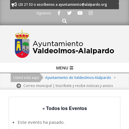
Skip
 al 91 620 21 53 o escríbenos a ayuntamiento@alalpardo.org
TE ESCUC
to
Síguenos
content
Buscar
Primary
MENU
Navigation
Usted está aquí
Ayuntamiento de Valdeolmos-Alalpardo
>
Menu
Correo municipal | Inscríbete y recibe noticias y avisos
« Todos los Eventos
Este evento ha pasado.