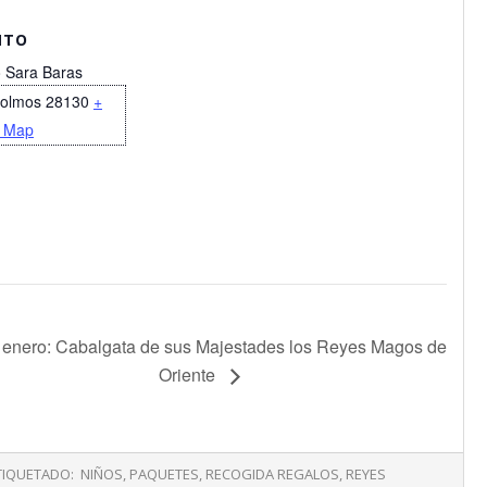
NTO
o Sara Baras
eolmos
28130
+
 Map
 enero: Cabalgata de sus Majestades los Reyes Magos de
Oriente
TIQUETADO:
NIÑOS
,
PAQUETES
,
RECOGIDA REGALOS
,
REYES