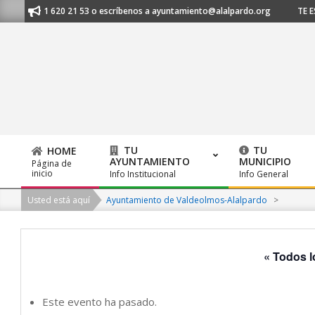
Skip
s al 91 620 21 53 o escríbenos a ayuntamiento@alalpardo.org
TE ESCUC
to
content
TU
TU
HOME
AYUNTAMIENTO
MUNICIPIO
Página de
Primary
inicio
Info Institucional
Info General
Navigation
Usted está aquí
Ayuntamiento de Valdeolmos-Alalpardo
>
Menu
« Todos l
Este evento ha pasado.