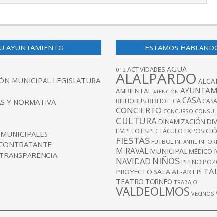
U AYUNTAMIENTO
ESTAMOS HABLAND
AGUA
ACTIVIDADES
012
ALALPARDO
ÓN MUNICIPAL LEGISLATURA
ALCA
AYUNTAM
AMBIENTAL
ATENCIÓN
CASA
BIBLIOBUS
S Y NORMATIVA
BIBLIOTECA
CASA
CONCIERTO
CONCURSO
CONSUL
CULTURA
DINAMIZACIÓN
DI
EXPOSICI
EMPLEO
ESPECTÁCULO
 MUNICIPALES
FIESTAS
FUTBOL
INFANTIL
INFOR
 CONTRATANTE
MIRAVAL
MUNICIPAL
MÉDICO
 TRANSPARENCIA
NIÑOS
NAVIDAD
PLENO
POZ
TA
PROYECTO
SALA AL-ARTIS
TEATRO
TORNEO
TRABAJO
VALDEOLMOS
VECINOS