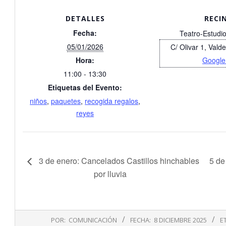
DETALLES
RECI
Fecha:
Teatro-Estudi
05/01/2026
C/ Olivar 1, Vald
Hora:
Google
11:00 - 13:30
Etiquetas del Evento:
niños
,
paquetes
,
recogida regalos
,
reyes
3 de enero: Cancelados Castillos hinchables
5 de
por lluvia
2025-
POR:
COMUNICACIÓN
FECHA:
8 DICIEMBRE 2025
E
12-