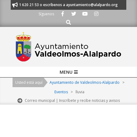
Skip
nos al 91 620 21 53 o escríbenos a ayuntamiento@alalpardo.org
TE ES
to
Síguenos
content
Buscar
Primary
MENU
Navigation
Usted está aquí
Ayuntamiento de Valdeolmos-Alalpardo
>
Menu
Eventos
>
lluvia
Correo municipal | Inscríbete y recibe noticias y avisos
2026-
08-
07