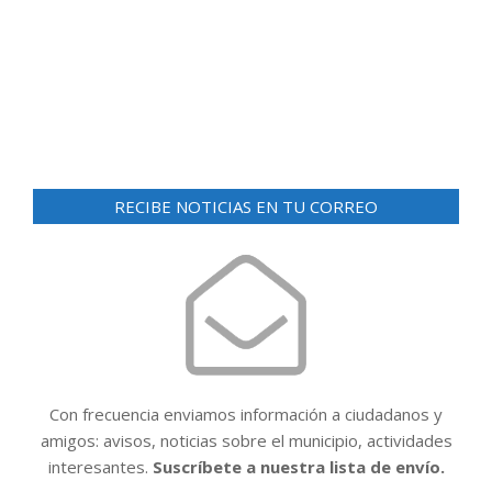
d
ó
e
n
v
i
d
s
e
t
v
a
i
s
RECIBE NOTICIAS EN TU CORREO
d
s
e
t
E
a
v
e
s
n
t
Con frecuencia enviamos información a ciudadanos y
o
amigos: avisos, noticias sobre el municipio, actividades
interesantes.
Suscríbete a nuestra lista de envío.