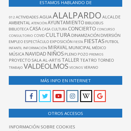
ESTAMOS HABLANDO DE
ALALPARDO
AGUA
ALCALDE
ACTIVIDADES
012
AYUNTAMIENTO
AMBIENTAL
BIBLIOBUS
ATENCIÓN
CONCIERTO
CASA
BIBLIOTECA
CASA CULTURA
CONCURSO
CULTURA
DINAMIZACIÓN
DIVERSIÓN
COVID
CONSULTORIO
FIESTAS
EXPOSICIÓN
FUTBOL
EMPLEO
ESPECTÁCULO
FIESTA
MIRAVAL
MUNICIPAL
MÉDICO
INFANTIL
INFORMACIÓN
NIÑOS
NAVIDAD
MÚSICA
PLENO
POZO
PREMIOS
TALLER
TEATRO
PROYECTO
SALA AL-ARTIS
TORNEO
VALDEOLMOS
VERANO
TRABAJO
VECINOS
MÁS INFO EN INTERNET
OTROS ACCESOS
INFORMACIÓN SOBRE COOKIES