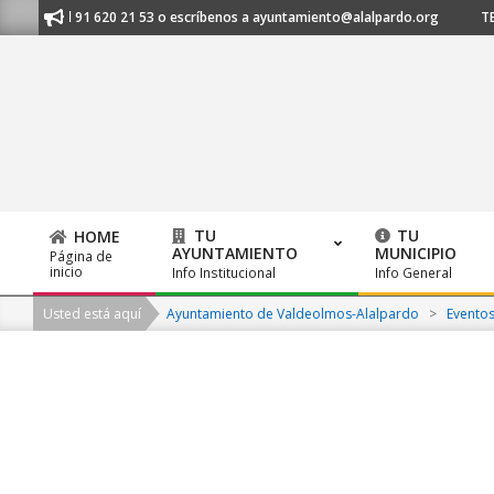
Skip
anos al 91 620 21 53 o escríbenos a ayuntamiento@alalpardo.org
TE E
to
content
TU
TU
HOME
AYUNTAMIENTO
MUNICIPIO
Página de
Primary
inicio
Info Institucional
Info General
Navigation
Usted está aquí
Ayuntamiento de Valdeolmos-Alalpardo
>
Evento
Menu
2026-
08-
06