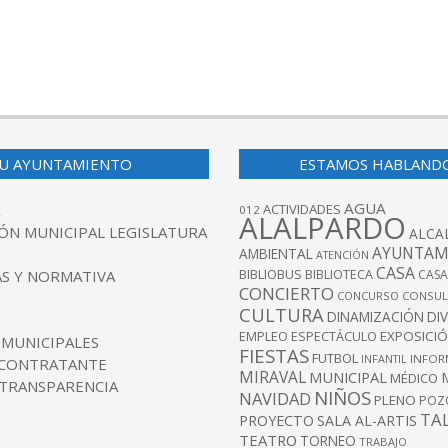
U AYUNTAMIENTO
ESTAMOS HABLAND
AGUA
ACTIVIDADES
012
ALALPARDO
ÓN MUNICIPAL LEGISLATURA
ALCA
AYUNTAM
AMBIENTAL
ATENCIÓN
CASA
BIBLIOBUS
S Y NORMATIVA
BIBLIOTECA
CASA
CONCIERTO
CONCURSO
CONSUL
CULTURA
DINAMIZACIÓN
DI
EXPOSICI
EMPLEO
ESPECTÁCULO
 MUNICIPALES
FIESTAS
FUTBOL
INFANTIL
INFOR
 CONTRATANTE
MIRAVAL
MUNICIPAL
MÉDICO
 TRANSPARENCIA
NIÑOS
NAVIDAD
PLENO
POZ
TA
PROYECTO
SALA AL-ARTIS
TEATRO
TORNEO
TRABAJO