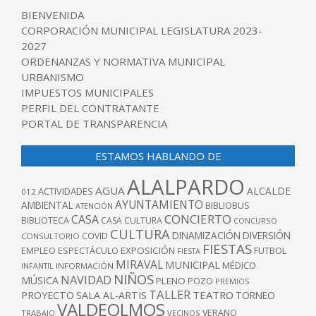
BIENVENIDA
CORPORACIÓN MUNICIPAL LEGISLATURA 2023-
2027
ORDENANZAS Y NORMATIVA MUNICIPAL
URBANISMO
IMPUESTOS MUNICIPALES
PERFIL DEL CONTRATANTE
PORTAL DE TRANSPARENCIA
ESTAMOS HABLANDO DE
ALALPARDO
AGUA
ALCALDE
ACTIVIDADES
012
AYUNTAMIENTO
AMBIENTAL
BIBLIOBUS
ATENCIÓN
CONCIERTO
CASA
BIBLIOTECA
CASA CULTURA
CONCURSO
CULTURA
DINAMIZACIÓN
DIVERSIÓN
COVID
CONSULTORIO
FIESTAS
EXPOSICIÓN
FUTBOL
EMPLEO
ESPECTÁCULO
FIESTA
MIRAVAL
MUNICIPAL
MÉDICO
INFANTIL
INFORMACIÓN
NIÑOS
NAVIDAD
MÚSICA
PLENO
POZO
PREMIOS
TALLER
TEATRO
PROYECTO
SALA AL-ARTIS
TORNEO
VALDEOLMOS
VERANO
TRABAJO
VECINOS