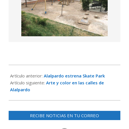
2015-
06-
Artículo anterior:
Alalpardo estrena Skate Park
11
Artículo siguiente:
Arte y color en las calles de
Alalpardo
RECIBE NOTICIAS EN TU CORREO