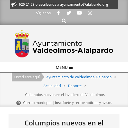
Skip
s al 91 620 21 53 o escríbenos a ayuntamiento@alalpardo.org
TE ESCU
to
Síguenos
content
Buscar
Primary
MENU
Navigation
Usted está aquí
Ayuntamiento de Valdeolmos-Alalpardo
>
Menu
Actualidad
>
Deporte
>
Columpios nuevos en el lavadero de Valdeolmos
Correo municipal | Inscríbete y recibe noticias y avisos
Columpios nuevos en el