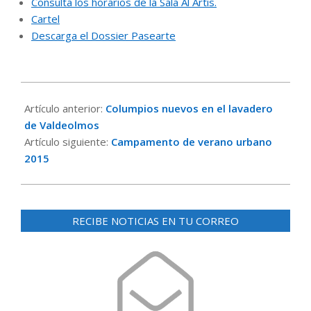
Consulta los horarios de la Sala Al Artis.
Cartel
Descarga el Dossier Pasearte
2015-
06-
Artículo anterior:
Columpios nuevos en el lavadero
13
de Valdeolmos
Artículo siguiente:
Campamento de verano urbano
2015
RECIBE NOTICIAS EN TU CORREO