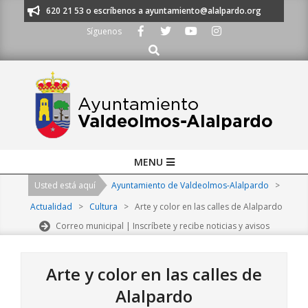
Skip
os al 91 620 21 53 o escríbenos a ayuntamiento@alalpardo.org
TE ESC
to
Síguenos
content
Buscar
Primary
MENU
Navigation
Usted está aquí
Ayuntamiento de Valdeolmos-Alalpardo
>
Menu
Actualidad
>
Cultura
>
Arte y color en las calles de Alalpardo
Correo municipal | Inscríbete y recibe noticias y avisos
Arte y color en las calles de
Alalpardo