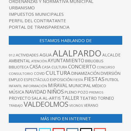
ORDENANZAS Y NORMATIVA MUNICIPAL
URBANISMO
IMPUESTOS MUNICIPALES
PERFIL DEL CONTRATANTE
PORTAL DE TRANSPARENCIA
ESTAMOS HABLANDO DE
ALALPARDO
AGUA
ALCALDE
ACTIVIDADES
012
AYUNTAMIENTO
AMBIENTAL
BIBLIOBUS
ATENCIÓN
CONCIERTO
CASA
BIBLIOTECA
CASA CULTURA
CONCURSO
CULTURA
DINAMIZACIÓN
DIVERSIÓN
COVID
CONSULTORIO
FIESTAS
EXPOSICIÓN
FUTBOL
EMPLEO
ESPECTÁCULO
FIESTA
MIRAVAL
MUNICIPAL
MÉDICO
INFANTIL
INFORMACIÓN
NIÑOS
NAVIDAD
MÚSICA
PLENO
POZO
PREMIOS
TALLER
TEATRO
PROYECTO
SALA AL-ARTIS
TORNEO
VALDEOLMOS
VERANO
TRABAJO
VECINOS
MÁS INFO EN INTERNET