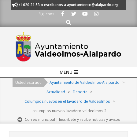
Skip
anos al 91 620 21 53 o escríbenos a ayuntamiento@alalpardo.org
TE E
to
Síguenos
content
Buscar
Primary
MENU
Navigation
Usted está aquí
Ayuntamiento de Valdeolmos-Alalpardo
>
Menu
Actualidad
>
Deporte
>
Columpios nuevos en el lavadero de Valdeolmos
>
columpios-nuevos-lavadero-valdeolmos-2
Correo municipal | Inscríbete y recibe noticias y avisos