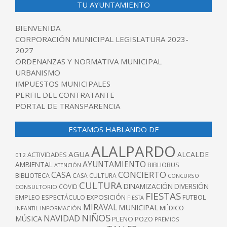
TU AYUNTAMIENTO
BIENVENIDA
CORPORACIÓN MUNICIPAL LEGISLATURA 2023-
2027
ORDENANZAS Y NORMATIVA MUNICIPAL
URBANISMO
IMPUESTOS MUNICIPALES
PERFIL DEL CONTRATANTE
PORTAL DE TRANSPARENCIA
ESTAMOS HABLANDO DE
ALALPARDO
AGUA
ALCALDE
ACTIVIDADES
012
AYUNTAMIENTO
AMBIENTAL
BIBLIOBUS
ATENCIÓN
CONCIERTO
CASA
BIBLIOTECA
CASA CULTURA
CONCURSO
CULTURA
DINAMIZACIÓN
DIVERSIÓN
COVID
CONSULTORIO
FIESTAS
EXPOSICIÓN
FUTBOL
EMPLEO
ESPECTÁCULO
FIESTA
MIRAVAL
MUNICIPAL
MÉDICO
INFANTIL
INFORMACIÓN
NIÑOS
NAVIDAD
MÚSICA
PLENO
POZO
PREMIOS