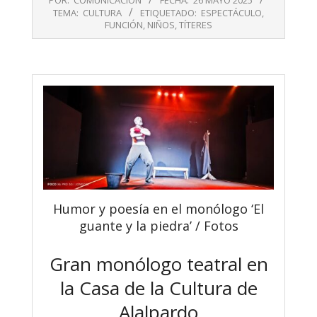
05-
TEMA:
CULTURA
ETIQUETADO:
ESPECTÁCULO
,
26
FUNCIÓN
,
NIÑOS
,
TÍTERES
Humor y poesía en el monólogo ‘El
guante y la piedra’ / Fotos
Gran monólogo teatral en
la Casa de la Cultura de
Alalpardo