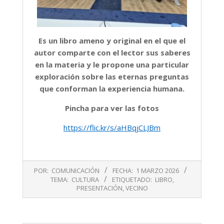
Es un libro ameno y original en el que el
autor comparte con el lector sus saberes
en la materia y le propone una particular
exploración sobre las eternas preguntas
que conforman la experiencia humana.
Pincha para ver las fotos
https://flic.kr/s/aHBqjCLJBm
2026-
POR:
COMUNICACIÓN
FECHA:
1 MARZO 2026
03-
TEMA:
CULTURA
ETIQUETADO:
LIBRO
,
01
PRESENTACIÓN
,
VECINO