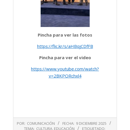
Pincha para ver las fotos
https://flic.kr/s/aHBqjCDfFB
Pincha para ver el video
https://www.youtube.com/watch?
v=2BKPORchxl4
2025-
POR:
COMUNICACIÓN
FECHA:
9 DICIEMBRE 2025
12-
TEMA:
CULTURA
,
EDUCACIÓN
ETIQUETADO: