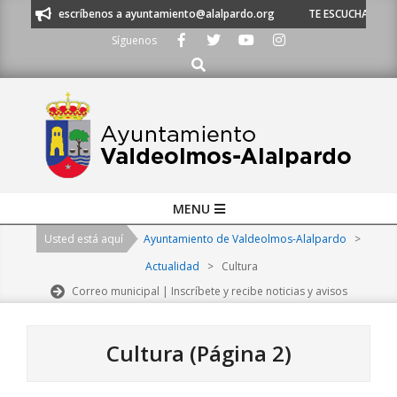
Skip
escríbenos a ayuntamiento@alalpardo.org
TE ESCUCHAMOS - Llámanos al 
to
Síguenos
content
Buscar
Primary
MENU
Navigation
Usted está aquí
Ayuntamiento de Valdeolmos-Alalpardo
>
Menu
Actualidad
>
Cultura
Correo municipal | Inscríbete y recibe noticias y avisos
Cultura
(Página 2)