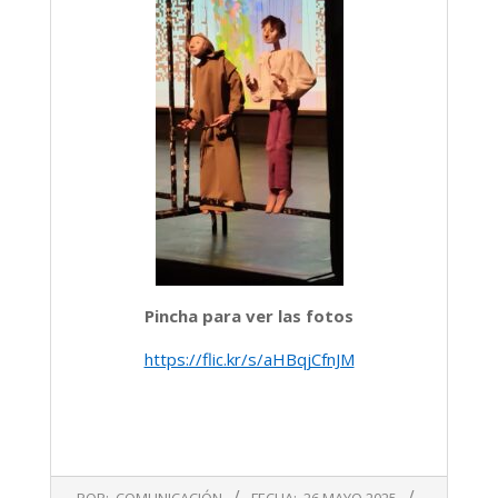
Pincha para ver las fotos
https://flic.kr/s/aHBqjCfnJM
2025-
POR:
COMUNICACIÓN
FECHA:
26 MAYO 2025