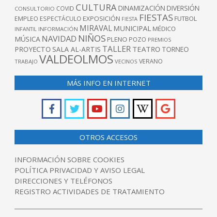
CULTURA
DINAMIZACIÓN
DIVERSIÓN
COVID
CONSULTORIO
FIESTAS
EXPOSICIÓN
FUTBOL
EMPLEO
ESPECTÁCULO
FIESTA
MIRAVAL
MUNICIPAL
MÉDICO
INFANTIL
INFORMACIÓN
NIÑOS
NAVIDAD
MÚSICA
PLENO
POZO
PREMIOS
TALLER
TEATRO
PROYECTO
SALA AL-ARTIS
TORNEO
VALDEOLMOS
VERANO
TRABAJO
VECINOS
MÁS INFO EN INTERNET
OTROS ACCESOS
INFORMACIÓN SOBRE COOKIES
POLÍTICA PRIVACIDAD Y AVISO LEGAL
DIRECCIONES Y TELÉFONOS
REGISTRO ACTIVIDADES DE TRATAMIENTO