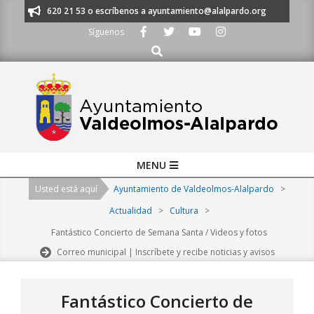
Skip
os al 91 620 21 53 o escríbenos a ayuntamiento@alalpardo.org
TE ESCU
to
Síguenos
content
Buscar
Primary
MENU
Navigation
Usted está aquí
Ayuntamiento de Valdeolmos-Alalpardo
>
Menu
Actualidad
>
Cultura
>
Fantástico Concierto de Semana Santa / Videos y fotos
Correo municipal | Inscríbete y recibe noticias y avisos
Fantástico Concierto de