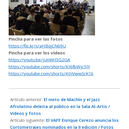
Pincha para ver las fotos
https://flic.kr/s/aHBqjCN69U
Pincha para ver los videos
https://youtu.be/jUnWrl3G2GA
https://youtube.com/shorts/KI6fbWjc5JY
https://youtube.com/shorts/K0jVwwSrK1k
2026-
03-
Artículo anterior:
El nieto de Machín y el Jazz
15
Afrolatino deleita al público en la Sala Al-Artis /
Videos y fotos
Artículo siguiente:
El VAFF Enrique Cerezo anuncia los
Cortometrajes nominados en la II edición / Fotos