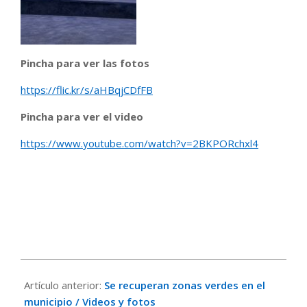
Pincha para ver las fotos
https://flic.kr/s/aHBqjCDfFB
Pincha para ver el video
https://www.youtube.com/watch?v=2BKPORchxl4
2025-
12-
Artículo anterior:
Se recuperan zonas verdes en el
09
municipio / Videos y fotos