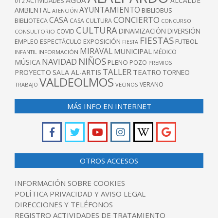
ALCALDE
ACTIVIDADES
012
AYUNTAMIENTO
AMBIENTAL
BIBLIOBUS
ATENCIÓN
CONCIERTO
CASA
BIBLIOTECA
CASA CULTURA
CONCURSO
CULTURA
DINAMIZACIÓN
DIVERSIÓN
COVID
CONSULTORIO
FIESTAS
EXPOSICIÓN
FUTBOL
EMPLEO
ESPECTÁCULO
FIESTA
MIRAVAL
MUNICIPAL
MÉDICO
INFANTIL
INFORMACIÓN
NIÑOS
NAVIDAD
MÚSICA
PLENO
POZO
PREMIOS
TALLER
TEATRO
PROYECTO
SALA AL-ARTIS
TORNEO
VALDEOLMOS
VERANO
TRABAJO
VECINOS
MÁS INFO EN INTERNET
OTROS ACCESOS
INFORMACIÓN SOBRE COOKIES
POLÍTICA PRIVACIDAD Y AVISO LEGAL
DIRECCIONES Y TELÉFONOS
REGISTRO ACTIVIDADES DE TRATAMIENTO