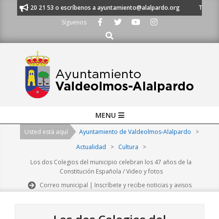
Skip
l 91 620 21 53 o escríbenos a ayuntamiento@alalpardo.org
TE ESCUCHA
to
Síguenos
content
Buscar
Primary
MENU
Navigation
Usted está aquí
Ayuntamiento de Valdeolmos-Alalpardo
>
Menu
Actualidad
>
Cultura
>
Los dos Colegios del municipio celebran los 47 años de la
Constitución Española / Video y fotos
Correo municipal | Inscríbete y recibe noticias y avisos