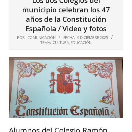
Los dos Colegios del
municipio celebran los 47
años de la Constitución
Española / Video y fotos
POR:
COMUNICACIÓN
FECHA:
9 DICIEMBRE 2025
TEMA:
CULTURA
,
EDUCACIÓN
Alumnos del Colegio Ramón