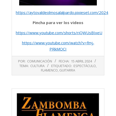
https://aytovaldeolmosalalpardo.pixieset.com/2024abril
Pincha para ver los videos
https://www.youtube.com/shorts/riQWUsBIxeU
https://www.youtube.com/watch?v=fmj-
PRkMOCI
2024-
POR:
COMUNICACIÓN
FECHA:
15 ABRIL 2024
04-
TEMA:
CULTURA
ETIQUETADO:
ESPECTÁCULO
,
15
FLAMENCO
,
GUITARRA