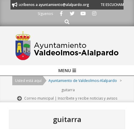
Skip
escríbenos a ayuntamiento@alalpardo.org
TE ESCUCHAMOS - Llámanos al
to
Síguenos
content
Buscar
Primary
MENU
Navigation
Usted está aquí
Ayuntamiento de Valdeolmos-Alalpardo
>
Menu
guitarra
Correo municipal | Inscríbete y recibe noticias y avisos
guitarra