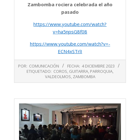
Zambomba rociera celebrada el año
pasado
https://www.youtube.com/watch?
v=ha5npsG8f08
https://www.youtube.com/watch?v=-
ECN4xSTrlI
2023-
POR:
COMUNICACIÓN
FECHA:
4 DICIEMBRE 2023
12-
ETIQUETADO:
COROS
,
GUITARRA
,
PARROQUIA
,
04
VALDEOLMOS
,
ZAMBOMBA