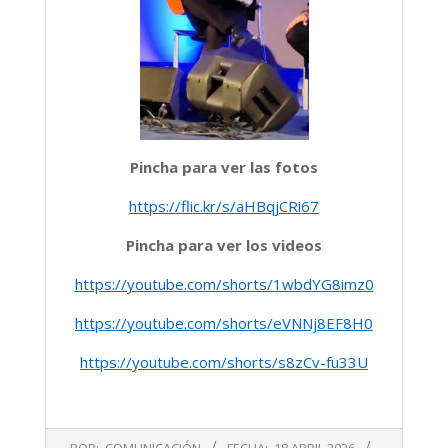
Pincha para ver las fotos
https://flic.kr/s/aHBqjCRi67
Pincha para ver los videos
https://youtube.com/shorts/1wbdYG8imz0
https://youtube.com/shorts/eVNNj8EF8H0
https://youtube.com/shorts/s8zCv-fu33U
2026-
POR:
COMUNICACIÓN
FECHA:
18 ABRIL 2026