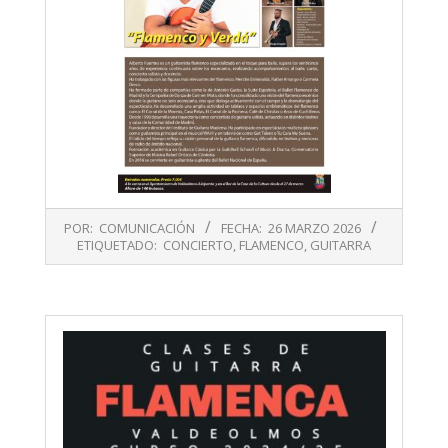
2026-
POR:
COMUNICACIÓN
FECHA:
26 MARZO 2026
03-
ETIQUETADO:
CONCIERTO
,
FLAMENCO
,
GUITARRA
26