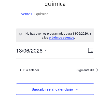
química
Eventos
química
Eventos
No hay eventos programados para 13/06/2026. Ir
en
Aviso
a los
próximos eventos
.
13/06/2026
N
N
13/06/2026
Día
a
Selecciona
a
v
la
v
fecha.
e
Día anterior
Siguiente día
e
g
a
g
c
Suscribirse al calendario
a
i
c
ó
n
i