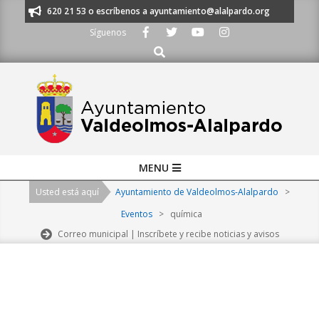
Skip
os al 91 620 21 53 o escríbenos a ayuntamiento@alalpardo.org
TE ESC
to
Síguenos
content
Buscar
Primary
MENU
Navigation
Usted está aquí
Ayuntamiento de Valdeolmos-Alalpardo
>
Menu
Eventos
>
química
Correo municipal | Inscríbete y recibe noticias y avisos
2026-
08-
09