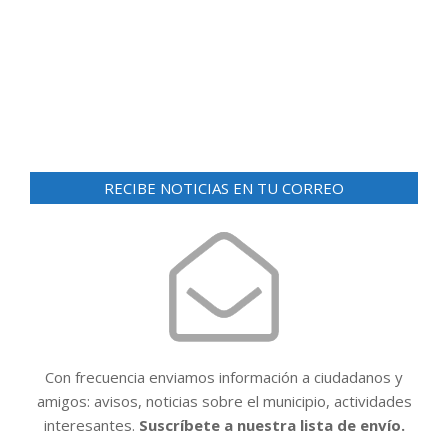
d
ó
e
n
v
i
d
s
e
t
v
a
RECIBE NOTICIAS EN TU CORREO
i
s
d
s
e
t
E
a
v
e
s
n
t
Con frecuencia enviamos información a ciudadanos y
o
amigos: avisos, noticias sobre el municipio, actividades
interesantes.
Suscríbete a nuestra lista de envío.