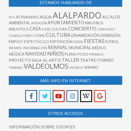
ESTAMOS HABLANDO DE
ALALPARDO
AGUA
ALCALDE
ACTIVIDADES
012
AYUNTAMIENTO
AMBIENTAL
BIBLIOBUS
ATENCIÓN
CONCIERTO
CASA
BIBLIOTECA
CASA CULTURA
CONCURSO
CULTURA
DINAMIZACIÓN
DIVERSIÓN
COVID
CONSULTORIO
FIESTAS
EXPOSICIÓN
FUTBOL
EMPLEO
ESPECTÁCULO
FIESTA
MIRAVAL
MUNICIPAL
MÉDICO
INFANTIL
INFORMACIÓN
NIÑOS
NAVIDAD
MÚSICA
PLENO
POZO
PREMIOS
TALLER
TEATRO
PROYECTO
SALA AL-ARTIS
TORNEO
VALDEOLMOS
VERANO
TRABAJO
VECINOS
MÁS INFO EN INTERNET
OTROS ACCESOS
INFORMACIÓN SOBRE COOKIES