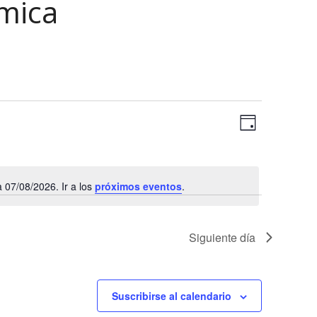
mica
N
N
Día
a
a
Selecciona
v
la
v
e
fecha.
07/08/2026. Ir a los
próximos eventos
.
e
g
Aviso
a
g
c
a
Siguiente día
i
c
ó
n
i
Suscribirse al calendario
d
ó