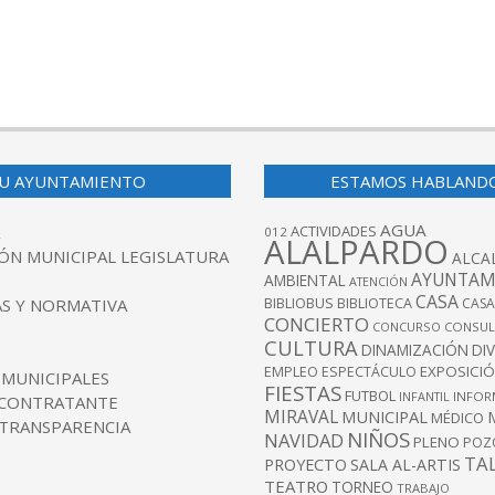
U AYUNTAMIENTO
ESTAMOS HABLAND
AGUA
ACTIVIDADES
012
ALALPARDO
ÓN MUNICIPAL LEGISLATURA
ALCA
AYUNTAM
AMBIENTAL
ATENCIÓN
CASA
BIBLIOBUS
S Y NORMATIVA
BIBLIOTECA
CASA
CONCIERTO
CONCURSO
CONSUL
CULTURA
DINAMIZACIÓN
DI
EXPOSICI
EMPLEO
ESPECTÁCULO
 MUNICIPALES
FIESTAS
FUTBOL
INFANTIL
INFOR
 CONTRATANTE
MIRAVAL
MUNICIPAL
MÉDICO
 TRANSPARENCIA
NIÑOS
NAVIDAD
PLENO
POZ
TA
PROYECTO
SALA AL-ARTIS
TEATRO
TORNEO
TRABAJO