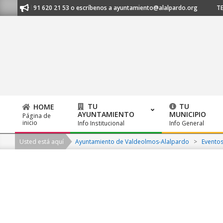
Skip
anos al 91 620 21 53 o escríbenos a ayuntamiento@alalpardo.org
TE E
to
content
TU
TU
HOME
AYUNTAMIENTO
MUNICIPIO
Página de
Primary
inicio
Info Institucional
Info General
Navigation
Usted está aquí
Ayuntamiento de Valdeolmos-Alalpardo
>
Evento
Menu
2026-
08-
07