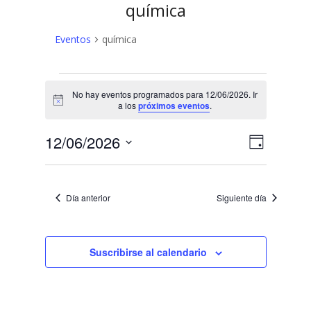
química
Eventos
química
Eventos
No hay eventos programados para 12/06/2026. Ir
en
Aviso
a los
próximos eventos
.
12/06/2026
N
N
12/06/2026
Día
a
Selecciona
a
v
la
v
fecha.
e
Día anterior
Siguiente día
e
g
a
g
c
Suscribirse al calendario
a
i
c
ó
n
i