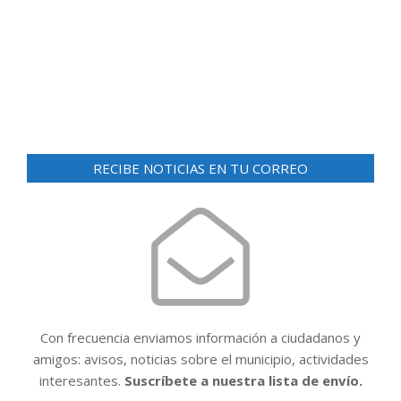
d
ó
e
n
v
i
d
s
e
t
v
a
RECIBE NOTICIAS EN TU CORREO
i
s
d
s
e
t
E
a
v
e
s
n
t
Con frecuencia enviamos información a ciudadanos y
o
amigos: avisos, noticias sobre el municipio, actividades
interesantes.
Suscríbete a nuestra lista de envío.