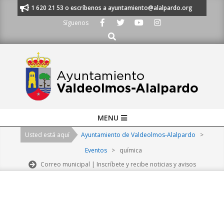
Skip
nos al 91 620 21 53 o escríbenos a ayuntamiento@alalpardo.org
TE ES
to
Síguenos
content
Buscar
Primary
MENU
Navigation
Usted está aquí
Ayuntamiento de Valdeolmos-Alalpardo
>
Menu
Eventos
>
química
Correo municipal | Inscríbete y recibe noticias y avisos
2026-
08-
10