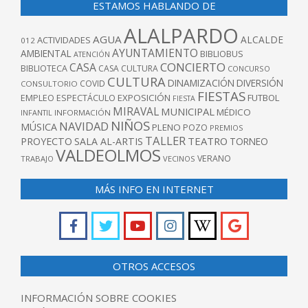
ESTAMOS HABLANDO DE
ALALPARDO
AGUA
ALCALDE
ACTIVIDADES
012
AYUNTAMIENTO
AMBIENTAL
BIBLIOBUS
ATENCIÓN
CONCIERTO
CASA
BIBLIOTECA
CASA CULTURA
CONCURSO
CULTURA
DINAMIZACIÓN
DIVERSIÓN
COVID
CONSULTORIO
FIESTAS
EXPOSICIÓN
FUTBOL
EMPLEO
ESPECTÁCULO
FIESTA
MIRAVAL
MUNICIPAL
MÉDICO
INFANTIL
INFORMACIÓN
NIÑOS
NAVIDAD
MÚSICA
PLENO
POZO
PREMIOS
TALLER
TEATRO
PROYECTO
SALA AL-ARTIS
TORNEO
VALDEOLMOS
VERANO
TRABAJO
VECINOS
MÁS INFO EN INTERNET
OTROS ACCESOS
INFORMACIÓN SOBRE COOKIES