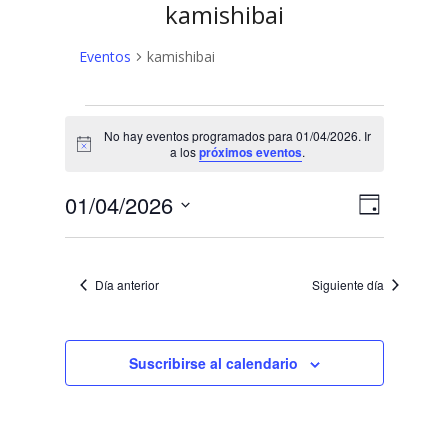
kamishibai
Eventos
kamishibai
Eventos
No hay eventos programados para 01/04/2026. Ir
en
Aviso
a los
próximos eventos
.
01/04/2026
N
N
01/04/2026
Día
a
Selecciona
a
v
la
v
fecha.
e
Día anterior
Siguiente día
e
g
a
g
c
Suscribirse al calendario
a
i
c
ó
n
i