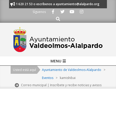
Skip
nos al 91 620 21 53 o escríbenos a ayuntamiento@alalpardo.org
TE ES
to
Síguenos
content
Buscar
Primary
MENU
Navigation
Usted está aquí
Ayuntamiento de Valdeolmos-Alalpardo
>
Menu
Eventos
>
kamishibai
Correo municipal | Inscríbete y recibe noticias y avisos
2026-
08-
09