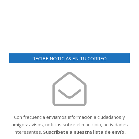
d
ó
e
n
v
i
d
s
e
t
v
a
RECIBE NOTICIAS EN TU CORREO
i
s
d
s
e
t
E
a
v
e
s
n
t
Con frecuencia enviamos información a ciudadanos y
o
amigos: avisos, noticias sobre el municipio, actividades
interesantes.
Suscríbete a nuestra lista de envío.