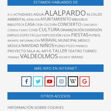
ESTAMOS HABLANDO DE
ALALPARDO
AGUA
ALCALDE
ACTIVIDADES
012
AYUNTAMIENTO
AMBIENTAL
BIBLIOBUS
ATENCIÓN
CONCIERTO
CASA
BIBLIOTECA
CASA CULTURA
CONCURSO
CULTURA
DINAMIZACIÓN
DIVERSIÓN
COVID
CONSULTORIO
FIESTAS
EXPOSICIÓN
FUTBOL
EMPLEO
ESPECTÁCULO
FIESTA
MIRAVAL
MUNICIPAL
MÉDICO
INFANTIL
INFORMACIÓN
NIÑOS
NAVIDAD
MÚSICA
PLENO
POZO
PREMIOS
TALLER
TEATRO
PROYECTO
SALA AL-ARTIS
TORNEO
VALDEOLMOS
VERANO
TRABAJO
VECINOS
MÁS INFO EN INTERNET
OTROS ACCESOS
INFORMACIÓN SOBRE COOKIES