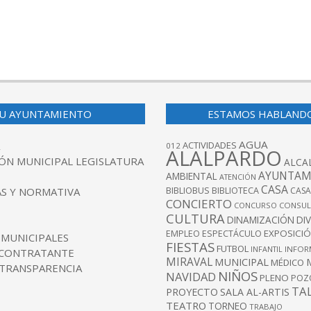
U AYUNTAMIENTO
ESTAMOS HABLAND
AGUA
ACTIVIDADES
012
ALALPARDO
ÓN MUNICIPAL LEGISLATURA
ALCA
AYUNTAM
AMBIENTAL
ATENCIÓN
CASA
BIBLIOBUS
S Y NORMATIVA
BIBLIOTECA
CASA
CONCIERTO
CONCURSO
CONSUL
CULTURA
DINAMIZACIÓN
DI
EXPOSICI
EMPLEO
ESPECTÁCULO
 MUNICIPALES
FIESTAS
FUTBOL
INFANTIL
INFOR
 CONTRATANTE
MIRAVAL
MUNICIPAL
MÉDICO
 TRANSPARENCIA
NIÑOS
NAVIDAD
PLENO
POZ
TA
PROYECTO
SALA AL-ARTIS
TEATRO
TORNEO
TRABAJO