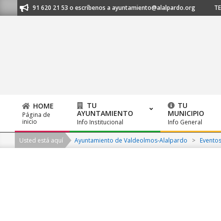
Skip
anos al 91 620 21 53 o escríbenos a ayuntamiento@alalpardo.org
TE E
to
content
TU
TU
HOME
AYUNTAMIENTO
MUNICIPIO
Página de
Primary
inicio
Info Institucional
Info General
Navigation
Usted está aquí
Ayuntamiento de Valdeolmos-Alalpardo
>
Evento
Menu
2026-
08-
08