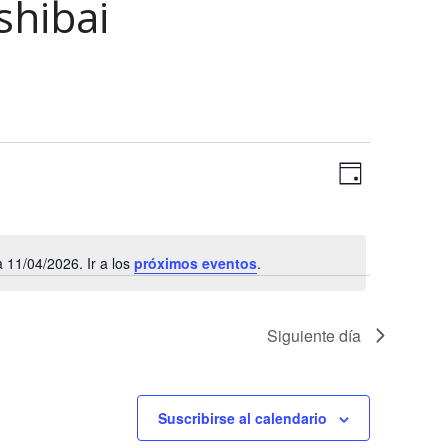
shibai
N
N
Día
a
a
Selecciona
v
la
v
e
fecha.
11/04/2026. Ir a los
próximos eventos
.
e
g
Aviso
a
g
c
a
Siguiente día
i
c
ó
n
i
Suscribirse al calendario
d
ó