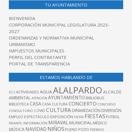
TU AYUNTAMIENTO
BIENVENIDA
CORPORACIÓN MUNICIPAL LEGISLATURA 2023-
2027
ORDENANZAS Y NORMATIVA MUNICIPAL
URBANISMO
IMPUESTOS MUNICIPALES
PERFIL DEL CONTRATANTE
PORTAL DE TRANSPARENCIA
ESTAMOS HABLANDO DE
ALALPARDO
AGUA
ALCALDE
ACTIVIDADES
012
AYUNTAMIENTO
AMBIENTAL
BIBLIOBUS
ATENCIÓN
CONCIERTO
CASA
BIBLIOTECA
CASA CULTURA
CONCURSO
CULTURA
DINAMIZACIÓN
DIVERSIÓN
COVID
CONSULTORIO
FIESTAS
EXPOSICIÓN
FUTBOL
EMPLEO
ESPECTÁCULO
FIESTA
MIRAVAL
MUNICIPAL
MÉDICO
INFANTIL
INFORMACIÓN
NIÑOS
NAVIDAD
MÚSICA
PLENO
POZO
PREMIOS