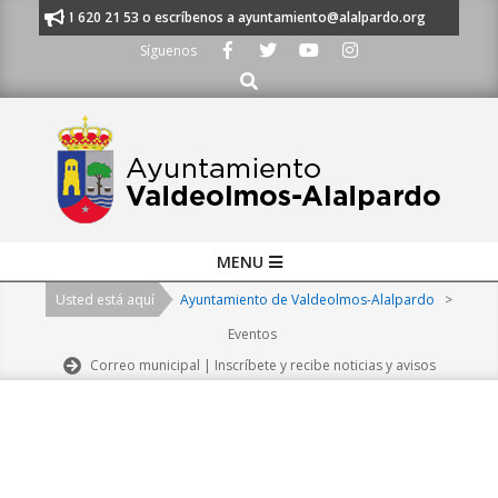
Skip
nos al 91 620 21 53 o escríbenos a ayuntamiento@alalpardo.org
TE ES
to
Síguenos
content
Buscar
Primary
MENU
Navigation
Usted está aquí
Ayuntamiento de Valdeolmos-Alalpardo
>
Menu
Eventos
Correo municipal | Inscríbete y recibe noticias y avisos
2026-
08-
07