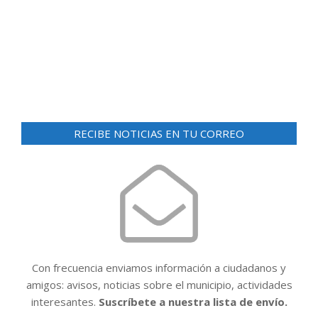
d
ó
e
n
v
i
d
s
e
t
v
a
RECIBE NOTICIAS EN TU CORREO
i
s
d
s
e
t
E
a
v
e
s
n
t
Con frecuencia enviamos información a ciudadanos y
o
amigos: avisos, noticias sobre el municipio, actividades
interesantes.
Suscríbete a nuestra lista de envío.