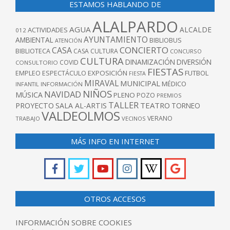
ESTAMOS HABLANDO DE
ALALPARDO
AGUA
ALCALDE
ACTIVIDADES
012
AYUNTAMIENTO
AMBIENTAL
BIBLIOBUS
ATENCIÓN
CONCIERTO
CASA
BIBLIOTECA
CASA CULTURA
CONCURSO
CULTURA
DINAMIZACIÓN
DIVERSIÓN
COVID
CONSULTORIO
FIESTAS
EXPOSICIÓN
FUTBOL
EMPLEO
ESPECTÁCULO
FIESTA
MIRAVAL
MUNICIPAL
MÉDICO
INFANTIL
INFORMACIÓN
NIÑOS
NAVIDAD
MÚSICA
PLENO
POZO
PREMIOS
TALLER
TEATRO
PROYECTO
SALA AL-ARTIS
TORNEO
VALDEOLMOS
VERANO
TRABAJO
VECINOS
MÁS INFO EN INTERNET
OTROS ACCESOS
INFORMACIÓN SOBRE COOKIES