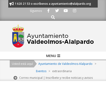
Skip
nos al 91 620 21 53 o escríbenos a ayuntamiento@alalpardo.org
TE ES
to
Síguenos
content
Buscar
Primary
MENU
Navigation
Usted está aquí
Ayuntamiento de Valdeolmos-Alalpardo
>
Menu
Eventos
>
extraordinaria
Correo municipal | Inscríbete y recibe noticias y avisos
2026-
08-
07