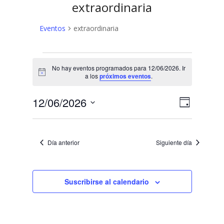
extraordinaria
Eventos
extraordinaria
Eventos
No hay eventos programados para 12/06/2026. Ir
en
Aviso
a los
próximos eventos
.
12/06/2026
N
N
12/06/2026
Día
a
Selecciona
a
v
la
v
fecha.
e
Día anterior
Siguiente día
e
g
a
g
c
Suscribirse al calendario
a
i
c
ó
n
i