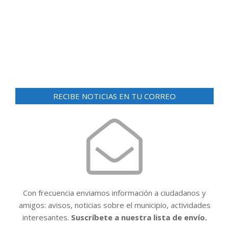
d
ó
e
n
v
i
d
s
e
t
v
a
RECIBE NOTICIAS EN TU CORREO
i
s
d
s
e
t
E
a
v
e
s
n
t
Con frecuencia enviamos información a ciudadanos y
o
amigos: avisos, noticias sobre el municipio, actividades
interesantes.
Suscríbete a nuestra lista de envío.