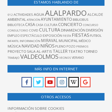
ESTAMOS HABLANDO DE
ALALPARDO
AGUA
ALCALDE
ACTIVIDADES
012
AYUNTAMIENTO
AMBIENTAL
BIBLIOBUS
ATENCIÓN
CONCIERTO
CASA
BIBLIOTECA
CASA CULTURA
CONCURSO
CULTURA
DINAMIZACIÓN
DIVERSIÓN
COVID
CONSULTORIO
FIESTAS
EXPOSICIÓN
FUTBOL
EMPLEO
ESPECTÁCULO
FIESTA
MIRAVAL
MUNICIPAL
MÉDICO
INFANTIL
INFORMACIÓN
NIÑOS
NAVIDAD
MÚSICA
PLENO
POZO
PREMIOS
TALLER
TEATRO
PROYECTO
SALA AL-ARTIS
TORNEO
VALDEOLMOS
VERANO
TRABAJO
VECINOS
MÁS INFO EN INTERNET
OTROS ACCESOS
INFORMACIÓN SOBRE COOKIES