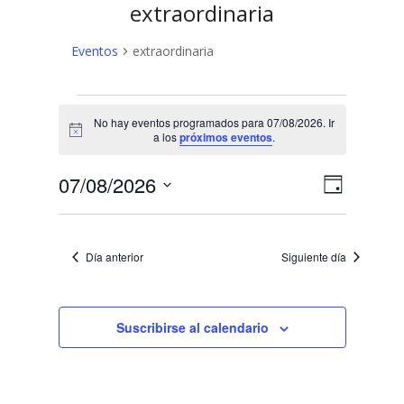
extraordinaria
Eventos
extraordinaria
Eventos
No hay eventos programados para 07/08/2026. Ir
en
Aviso
a los
próximos eventos
.
07/08/2026
N
N
07/08/2026
Día
a
Selecciona
a
v
la
v
fecha.
e
Día anterior
Siguiente día
e
g
a
g
c
Suscribirse al calendario
a
i
c
ó
n
i