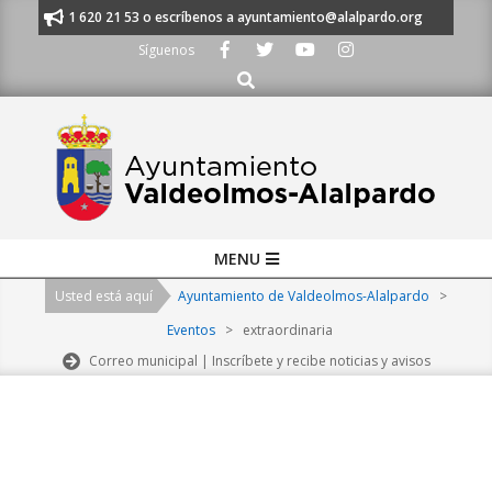
Skip
nos al 91 620 21 53 o escríbenos a ayuntamiento@alalpardo.org
TE ES
to
Síguenos
content
Buscar
Primary
MENU
Navigation
Usted está aquí
Ayuntamiento de Valdeolmos-Alalpardo
>
Menu
Eventos
>
extraordinaria
Correo municipal | Inscríbete y recibe noticias y avisos
2026-
08-
07