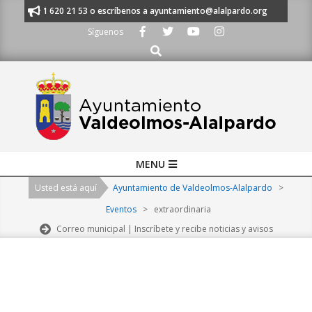
Skip
nos al 91 620 21 53 o escríbenos a ayuntamiento@alalpardo.org
TE ES
to
Síguenos
content
Buscar
Primary
MENU
Navigation
Usted está aquí
Ayuntamiento de Valdeolmos-Alalpardo
>
Menu
Eventos
>
extraordinaria
Correo municipal | Inscríbete y recibe noticias y avisos
2026-
08-
10