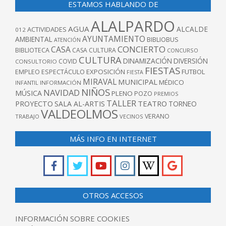
ESTAMOS HABLANDO DE
ALALPARDO
AGUA
ALCALDE
ACTIVIDADES
012
AYUNTAMIENTO
AMBIENTAL
BIBLIOBUS
ATENCIÓN
CONCIERTO
CASA
BIBLIOTECA
CASA CULTURA
CONCURSO
CULTURA
DINAMIZACIÓN
DIVERSIÓN
COVID
CONSULTORIO
FIESTAS
EXPOSICIÓN
FUTBOL
EMPLEO
ESPECTÁCULO
FIESTA
MIRAVAL
MUNICIPAL
MÉDICO
INFANTIL
INFORMACIÓN
NIÑOS
NAVIDAD
MÚSICA
PLENO
POZO
PREMIOS
TALLER
TEATRO
PROYECTO
SALA AL-ARTIS
TORNEO
VALDEOLMOS
VERANO
TRABAJO
VECINOS
MÁS INFO EN INTERNET
OTROS ACCESOS
INFORMACIÓN SOBRE COOKIES