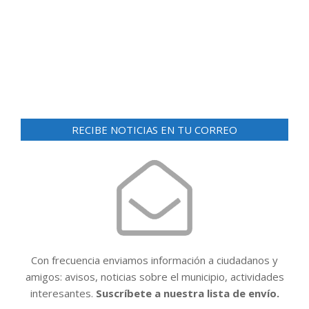
d
ó
e
n
v
i
d
s
e
t
v
a
i
s
RECIBE NOTICIAS EN TU CORREO
d
s
e
t
E
a
v
e
s
n
t
Con frecuencia enviamos información a ciudadanos y
o
amigos: avisos, noticias sobre el municipio, actividades
interesantes.
Suscríbete a nuestra lista de envío.