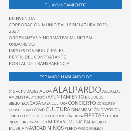
TU AYUNTAMIENTO
BIENVENIDA
CORPORACIÓN MUNICIPAL LEGISLATURA 2023-
2027
ORDENANZAS Y NORMATIVA MUNICIPAL
URBANISMO
IMPUESTOS MUNICIPALES
PERFIL DEL CONTRATANTE
PORTAL DE TRANSPARENCIA
ESTAMOS HABLANDO DE
ALALPARDO
AGUA
ALCALDE
ACTIVIDADES
012
AYUNTAMIENTO
AMBIENTAL
BIBLIOBUS
ATENCIÓN
CONCIERTO
CASA
BIBLIOTECA
CASA CULTURA
CONCURSO
CULTURA
DINAMIZACIÓN
DIVERSIÓN
COVID
CONSULTORIO
FIESTAS
EXPOSICIÓN
FUTBOL
EMPLEO
ESPECTÁCULO
FIESTA
MIRAVAL
MUNICIPAL
MÉDICO
INFANTIL
INFORMACIÓN
NIÑOS
NAVIDAD
MÚSICA
PLENO
POZO
PREMIOS