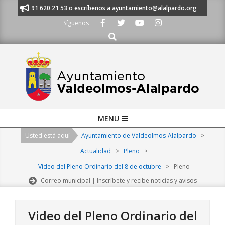
Skip
manos al 91 620 21 53 o escríbenos a ayuntamiento@alalpardo.org
TE E
to
Síguenos
content
Buscar
Primary
MENU
Navigation
Usted está aquí
Ayuntamiento de Valdeolmos-Alalpardo
>
Menu
Actualidad
>
Pleno
>
Video del Pleno Ordinario del 8 de octubre
>
Pleno
Correo municipal | Inscríbete y recibe noticias y avisos
Video del Pleno Ordinario del