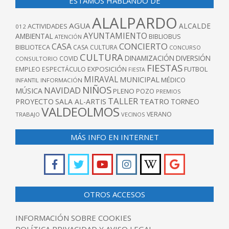
ESTAMOS HABLANDO DE
ALALPARDO
AGUA
ALCALDE
ACTIVIDADES
012
AYUNTAMIENTO
AMBIENTAL
BIBLIOBUS
ATENCIÓN
CONCIERTO
CASA
BIBLIOTECA
CASA CULTURA
CONCURSO
CULTURA
DINAMIZACIÓN
DIVERSIÓN
COVID
CONSULTORIO
FIESTAS
EXPOSICIÓN
FUTBOL
EMPLEO
ESPECTÁCULO
FIESTA
MIRAVAL
MUNICIPAL
MÉDICO
INFANTIL
INFORMACIÓN
NIÑOS
NAVIDAD
MÚSICA
PLENO
POZO
PREMIOS
TALLER
TEATRO
PROYECTO
SALA AL-ARTIS
TORNEO
VALDEOLMOS
VERANO
TRABAJO
VECINOS
MÁS INFO EN INTERNET
OTROS ACCESOS
INFORMACIÓN SOBRE COOKIES
POLÍTICA PRIVACIDAD Y AVISO LEGAL