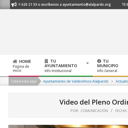
Skip
s al 91 620 21 53 o escríbenos a ayuntamiento@alalpardo.org
TE ESCU
to
content
TU
TU
HOME
AYUNTAMIENTO
MUNICIPIO
Página de
Primary
inicio
Info Institucional
Info General
Navigation
Usted está aquí
Ayuntamiento de Valdeolmos-Alalpardo
>
Actuali
Menu
Video del Pleno Ordi
POR:
COMUNICACIÓN
FECHA: