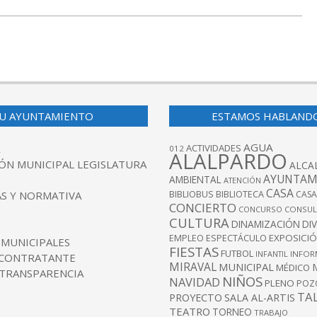
U AYUNTAMIENTO
ESTAMOS HABLAND
AGUA
ACTIVIDADES
012
ALALPARDO
ÓN MUNICIPAL LEGISLATURA
ALCA
AYUNTAM
AMBIENTAL
ATENCIÓN
CASA
BIBLIOBUS
S Y NORMATIVA
BIBLIOTECA
CASA
CONCIERTO
CONCURSO
CONSUL
CULTURA
DINAMIZACIÓN
DI
EXPOSICI
EMPLEO
ESPECTÁCULO
 MUNICIPALES
FIESTAS
FUTBOL
INFANTIL
INFOR
 CONTRATANTE
MIRAVAL
MUNICIPAL
MÉDICO
 TRANSPARENCIA
NIÑOS
NAVIDAD
PLENO
POZ
TA
PROYECTO
SALA AL-ARTIS
TEATRO
TORNEO
TRABAJO