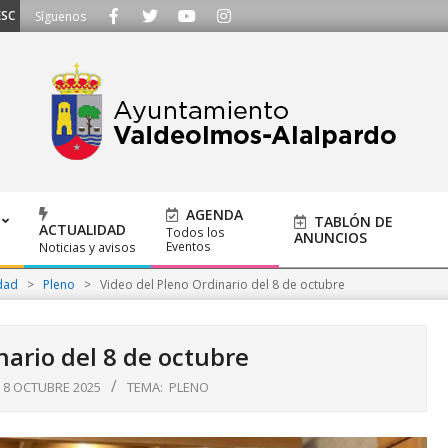
CHAMOS - Llámanos al 91 620 21 53 o escríbenos a ayuntamiento@alalpardo.
Síguenos
AGENDA
TABLÓN DE
ACTUALIDAD
Todos los
ANUNCIOS
Eventos
Noticias y avisos
dad
>
Pleno
>
Video del Pleno Ordinario del 8 de octubre
nario del 8 de octubre
8 OCTUBRE 2025
TEMA:
PLENO