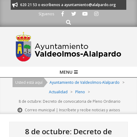
Skip
os al 91 620 21 53 o escríbenos a ayuntamiento@alalpardo.org
TE ESC
to
Síguenos
content
Buscar
Primary
MENU
Navigation
Usted está aquí
Ayuntamiento de Valdeolmos-Alalpardo
>
Menu
Actualidad
>
Pleno
>
8 de octubre: Decreto de convocatoria de Pleno Ordinario
Correo municipal | Inscríbete y recibe noticias y avisos
8 de octubre: Decreto de