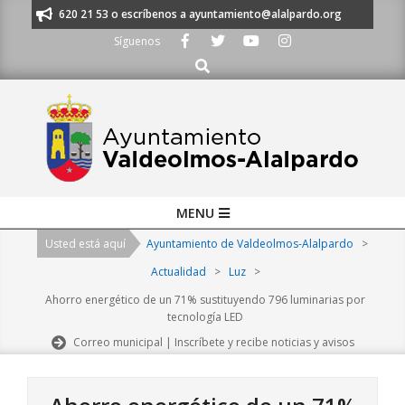
Skip
s al 91 620 21 53 o escríbenos a ayuntamiento@alalpardo.org
TE ESCU
to
Síguenos
content
Buscar
Primary
MENU
Navigation
Usted está aquí
Ayuntamiento de Valdeolmos-Alalpardo
>
Menu
Actualidad
>
Luz
>
Ahorro energético de un 71% sustituyendo 796 luminarias por
tecnología LED
Correo municipal | Inscríbete y recibe noticias y avisos