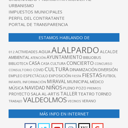
URBANISMO
IMPUESTOS MUNICIPALES
PERFIL DEL CONTRATANTE
PORTAL DE TRANSPARENCIA
ESTAMOS HABLANDO DE
ALALPARDO
AGUA
ALCALDE
ACTIVIDADES
012
AYUNTAMIENTO
AMBIENTAL
BIBLIOBUS
ATENCIÓN
CONCIERTO
CASA
BIBLIOTECA
CASA CULTURA
CONCURSO
CULTURA
DINAMIZACIÓN
DIVERSIÓN
COVID
CONSULTORIO
FIESTAS
EXPOSICIÓN
FUTBOL
EMPLEO
ESPECTÁCULO
FIESTA
MIRAVAL
MUNICIPAL
MÉDICO
INFANTIL
INFORMACIÓN
NIÑOS
NAVIDAD
MÚSICA
PLENO
POZO
PREMIOS
TALLER
TEATRO
PROYECTO
SALA AL-ARTIS
TORNEO
VALDEOLMOS
VERANO
TRABAJO
VECINOS
MÁS INFO EN INTERNET