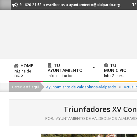
Skip
nos al 91 620 21 53 o escríbenos a ayuntamiento@alalpardo.org
TE ES
to
content
TU
TU
HOME
AYUNTAMIENTO
MUNICIPIO
Página de
Primary
inicio
Info Institucional
Info General
Navigation
Usted está aquí
Ayuntamiento de Valdeolmos-Alalpardo
>
Actuali
Menu
Triunfadores XV Con
POR:
AYUNTAMIENTO DE VALDEOLMOS-ALALPAR