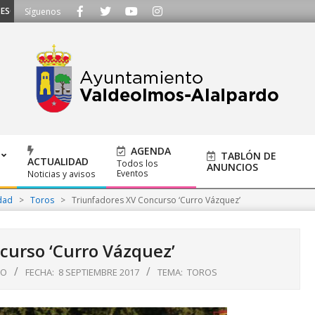
CUCHAMOS - Llámanos al 91 620 21 53 o escríbenos a ayuntamiento@alalpardo
Síguenos
AGENDA
TABLÓN DE
ACTUALIDAD
Todos los
ANUNCIOS
Eventos
Noticias y avisos
dad
>
Toros
>
Triunfadores XV Concurso ‘Curro Vázquez’
curso ‘Curro Vázquez’
DO
FECHA:
8 SEPTIEMBRE 2017
TEMA:
TOROS