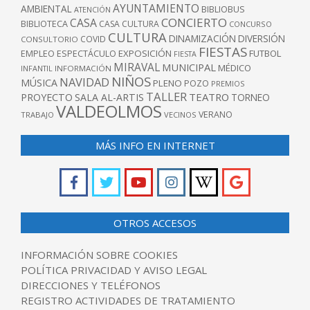
AYUNTAMIENTO
AMBIENTAL
BIBLIOBUS
ATENCIÓN
CONCIERTO
CASA
BIBLIOTECA
CASA CULTURA
CONCURSO
CULTURA
DINAMIZACIÓN
DIVERSIÓN
COVID
CONSULTORIO
FIESTAS
EXPOSICIÓN
FUTBOL
EMPLEO
ESPECTÁCULO
FIESTA
MIRAVAL
MUNICIPAL
MÉDICO
INFANTIL
INFORMACIÓN
NIÑOS
NAVIDAD
MÚSICA
PLENO
POZO
PREMIOS
TALLER
TEATRO
PROYECTO
SALA AL-ARTIS
TORNEO
VALDEOLMOS
VERANO
TRABAJO
VECINOS
MÁS INFO EN INTERNET
OTROS ACCESOS
INFORMACIÓN SOBRE COOKIES
POLÍTICA PRIVACIDAD Y AVISO LEGAL
DIRECCIONES Y TELÉFONOS
REGISTRO ACTIVIDADES DE TRATAMIENTO