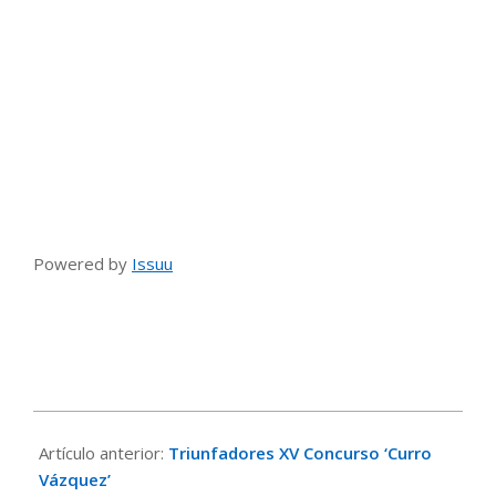
Powered by
Issuu
2017-
09-
Artículo anterior:
Triunfadores XV Concurso ‘Curro
10
Vázquez’