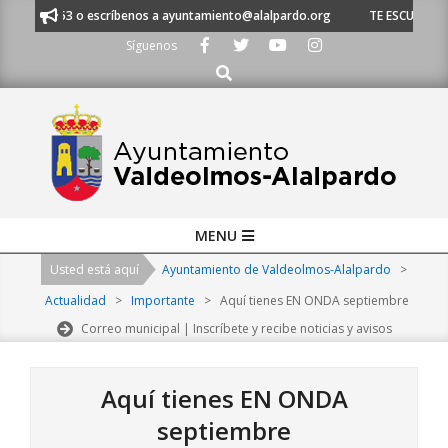
Skip
620 21 53 o escríbenos a ayuntamiento@alalpardo.org
TE ESCUCHAMOS -
to
Síguenos
content
Buscar
Primary
MENU
Navigation
Usted está aquí
Ayuntamiento de Valdeolmos-Alalpardo
>
Menu
Actualidad
>
Importante
>
Aquí tienes EN ONDA septiembre
Correo municipal | Inscríbete y recibe noticias y avisos
Aquí tienes EN ONDA
septiembre