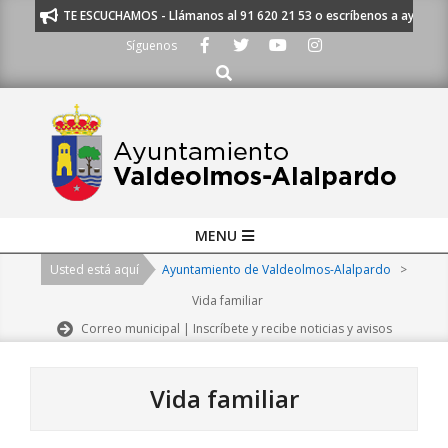
Skip
TE ESCUCHAMOS - Llámanos al 91 620 21 53 o escríbenos a ayuntam
to
Síguenos
content
Buscar
Primary
MENU
Navigation
Usted está aquí
Ayuntamiento de Valdeolmos-Alalpardo
>
Menu
Vida familiar
Correo municipal | Inscríbete y recibe noticias y avisos
Vida familiar