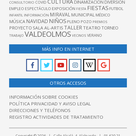
CULTURA
DINAMIZACIÓN
DIVERSIÓN
COVID
CONSULTORIO
FIESTAS
EXPOSICIÓN
FUTBOL
EMPLEO
ESPECTÁCULO
FIESTA
MIRAVAL
MUNICIPAL
MÉDICO
INFANTIL
INFORMACIÓN
NIÑOS
NAVIDAD
MÚSICA
PLENO
POZO
PREMIOS
TALLER
TEATRO
PROYECTO
SALA AL-ARTIS
TORNEO
VALDEOLMOS
VERANO
TRABAJO
VECINOS
MÁS INFO EN INTERNET
OTROS ACCESOS
INFORMACIÓN SOBRE COOKIES
POLÍTICA PRIVACIDAD Y AVISO LEGAL
DIRECCIONES Y TELÉFONOS
REGISTRO ACTIVIDADES DE TRATAMIENTO
Copyright © 2026 | Calle Alcalá, 4. Alalpardo | 91 620 21