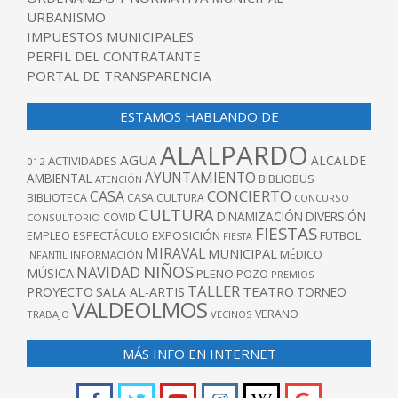
URBANISMO
IMPUESTOS MUNICIPALES
PERFIL DEL CONTRATANTE
PORTAL DE TRANSPARENCIA
ESTAMOS HABLANDO DE
ALALPARDO
AGUA
ALCALDE
ACTIVIDADES
012
AYUNTAMIENTO
AMBIENTAL
BIBLIOBUS
ATENCIÓN
CONCIERTO
CASA
BIBLIOTECA
CASA CULTURA
CONCURSO
CULTURA
DINAMIZACIÓN
DIVERSIÓN
COVID
CONSULTORIO
FIESTAS
EXPOSICIÓN
FUTBOL
EMPLEO
ESPECTÁCULO
FIESTA
MIRAVAL
MUNICIPAL
MÉDICO
INFANTIL
INFORMACIÓN
NIÑOS
NAVIDAD
MÚSICA
PLENO
POZO
PREMIOS
TALLER
TEATRO
PROYECTO
SALA AL-ARTIS
TORNEO
VALDEOLMOS
VERANO
TRABAJO
VECINOS
MÁS INFO EN INTERNET