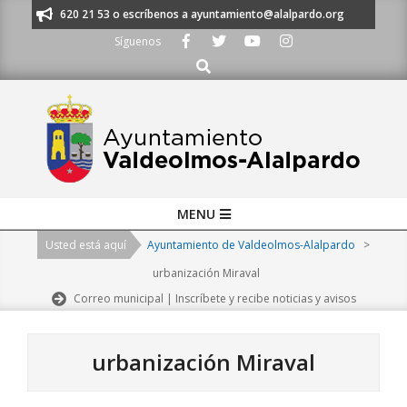
Skip
os al 91 620 21 53 o escríbenos a ayuntamiento@alalpardo.org
TE ESCU
to
Síguenos
content
Buscar
Primary
MENU
Navigation
Usted está aquí
Ayuntamiento de Valdeolmos-Alalpardo
>
Menu
urbanización Miraval
Correo municipal | Inscríbete y recibe noticias y avisos
urbanización Miraval