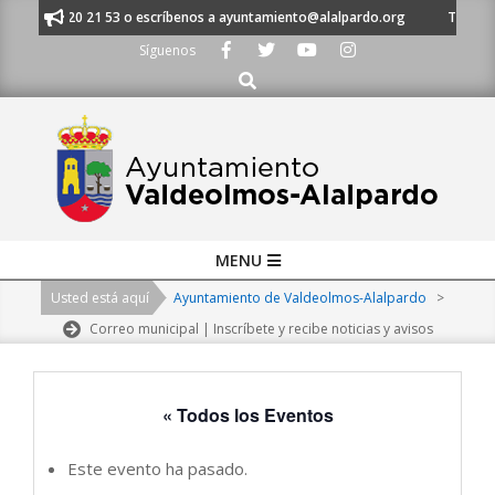
Skip
al 91 620 21 53 o escríbenos a ayuntamiento@alalpardo.org
TE ESCUCH
to
Síguenos
content
Buscar
Primary
MENU
Navigation
Usted está aquí
Ayuntamiento de Valdeolmos-Alalpardo
>
Menu
Correo municipal | Inscríbete y recibe noticias y avisos
« Todos los Eventos
Este evento ha pasado.