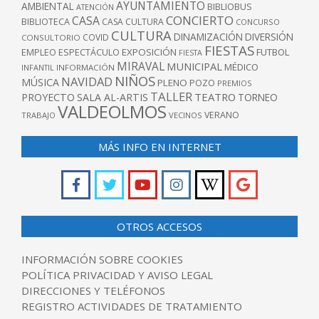
AYUNTAMIENTO
AMBIENTAL
BIBLIOBUS
ATENCIÓN
CONCIERTO
CASA
BIBLIOTECA
CASA CULTURA
CONCURSO
CULTURA
DINAMIZACIÓN
DIVERSIÓN
COVID
CONSULTORIO
FIESTAS
EXPOSICIÓN
FUTBOL
EMPLEO
ESPECTÁCULO
FIESTA
MIRAVAL
MUNICIPAL
MÉDICO
INFANTIL
INFORMACIÓN
NIÑOS
NAVIDAD
MÚSICA
PLENO
POZO
PREMIOS
TALLER
TEATRO
PROYECTO
SALA AL-ARTIS
TORNEO
VALDEOLMOS
VERANO
TRABAJO
VECINOS
MÁS INFO EN INTERNET
OTROS ACCESOS
INFORMACIÓN SOBRE COOKIES
POLÍTICA PRIVACIDAD Y AVISO LEGAL
DIRECCIONES Y TELÉFONOS
REGISTRO ACTIVIDADES DE TRATAMIENTO