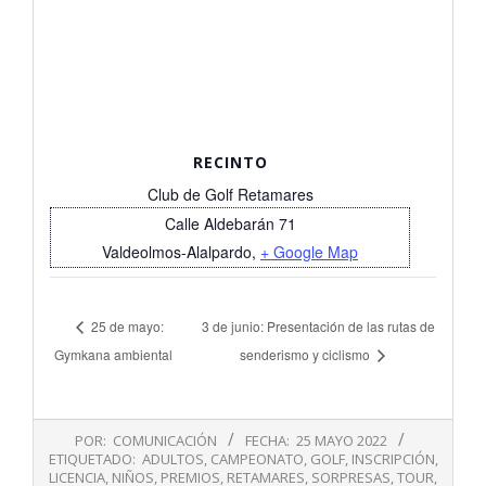
RECINTO
Club de Golf Retamares
Calle Aldebarán 71
Valdeolmos-Alalpardo
,
+ Google Map
25 de mayo:
3 de junio: Presentación de las rutas de
Gymkana ambiental
senderismo y ciclismo
2022-
POR:
COMUNICACIÓN
FECHA:
25 MAYO 2022
05-
ETIQUETADO:
ADULTOS
,
CAMPEONATO
,
GOLF
,
INSCRIPCIÓN
,
25
LICENCIA
,
NIÑOS
,
PREMIOS
,
RETAMARES
,
SORPRESAS
,
TOUR
,