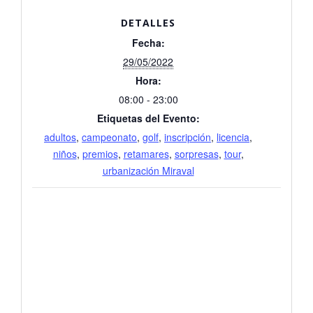
DETALLES
Fecha:
29/05/2022
Hora:
08:00 - 23:00
Etiquetas del Evento:
adultos
,
campeonato
,
golf
,
inscripción
,
licencia
,
niños
,
premios
,
retamares
,
sorpresas
,
tour
,
urbanización Miraval