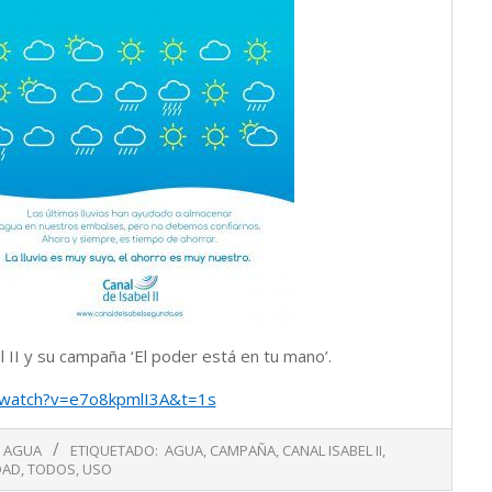
l II y su campaña ‘El poder está en tu mano’.
/watch?v=e7o8kpmlI3A&t=1s
AGUA
ETIQUETADO:
AGUA
,
CAMPAÑA
,
CANAL ISABEL II
,
DAD
,
TODOS
,
USO