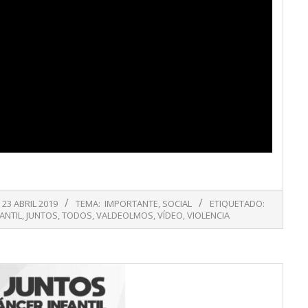
23 ABRIL 2019
TEMA:
IMPORTANTE
,
SOCIAL
ETIQUETADO:
ANTIL
,
JUNTOS
,
TODOS
,
VALDEOLMOS
,
VÍDEO
,
VIOLENCIA