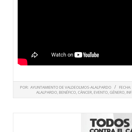
2019-
POR:
AYUNTAMIENTO DE VALDEOLMOS-ALALPARDO
FECHA:
04-
ALALPARDO
,
BENÉFICO
,
CÁNCER
,
EVENTO
,
GÉNERO
,
INF
23