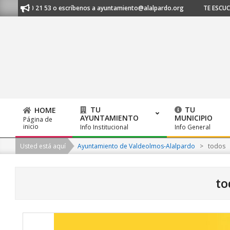
Skip
 620 21 53 o escríbenos a ayuntamiento@alalpardo.org
TE ESCUCHAMOS 
to
content
TU
TU
HOME
AYUNTAMIENTO
MUNICIPIO
Página de
Primary
inicio
Info Institucional
Info General
Navigation
Usted está aquí
Ayuntamiento de Valdeolmos-Alalpardo
>
todos
Menu
to