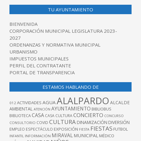
TU AYUNTAMIENTO
BIENVENIDA
CORPORACIÓN MUNICIPAL LEGISLATURA 2023-
2027
ORDENANZAS Y NORMATIVA MUNICIPAL
URBANISMO
IMPUESTOS MUNICIPALES
PERFIL DEL CONTRATANTE
PORTAL DE TRANSPARENCIA
ESTAMOS HABLANDO DE
ALALPARDO
AGUA
ALCALDE
ACTIVIDADES
012
AYUNTAMIENTO
AMBIENTAL
BIBLIOBUS
ATENCIÓN
CONCIERTO
CASA
BIBLIOTECA
CASA CULTURA
CONCURSO
CULTURA
DINAMIZACIÓN
DIVERSIÓN
COVID
CONSULTORIO
FIESTAS
EXPOSICIÓN
FUTBOL
EMPLEO
ESPECTÁCULO
FIESTA
MIRAVAL
MUNICIPAL
MÉDICO
INFANTIL
INFORMACIÓN