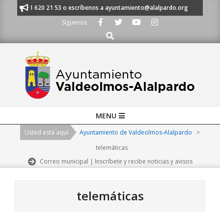
Skip
os al 91 620 21 53 o escríbenos a ayuntamiento@alalpardo.org
TE ESC
to
Síguenos
content
Buscar
Primary
MENU
Navigation
Usted está aquí
Ayuntamiento de Valdeolmos-Alalpardo
>
Menu
telemáticas
Correo municipal | Inscríbete y recibe noticias y avisos
telemáticas