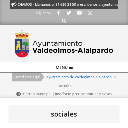
Skip
E ESCUCHAMOS - Llámanos al 91 620 21 53 o escríbenos a ayuntamiento@alal
to
Síguenos
content
Buscar
Primary
MENU
Navigation
Usted está aquí
Ayuntamiento de Valdeolmos-Alalpardo
>
Menu
sociales
Correo municipal | Inscríbete y recibe noticias y avisos
sociales