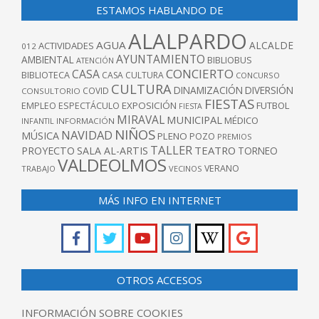
ESTAMOS HABLANDO DE
ALALPARDO
AGUA
ALCALDE
ACTIVIDADES
012
AYUNTAMIENTO
AMBIENTAL
BIBLIOBUS
ATENCIÓN
CONCIERTO
CASA
BIBLIOTECA
CASA CULTURA
CONCURSO
CULTURA
DINAMIZACIÓN
DIVERSIÓN
COVID
CONSULTORIO
FIESTAS
EXPOSICIÓN
FUTBOL
EMPLEO
ESPECTÁCULO
FIESTA
MIRAVAL
MUNICIPAL
MÉDICO
INFANTIL
INFORMACIÓN
NIÑOS
NAVIDAD
MÚSICA
PLENO
POZO
PREMIOS
TALLER
TEATRO
PROYECTO
SALA AL-ARTIS
TORNEO
VALDEOLMOS
VERANO
TRABAJO
VECINOS
MÁS INFO EN INTERNET
OTROS ACCESOS
INFORMACIÓN SOBRE COOKIES