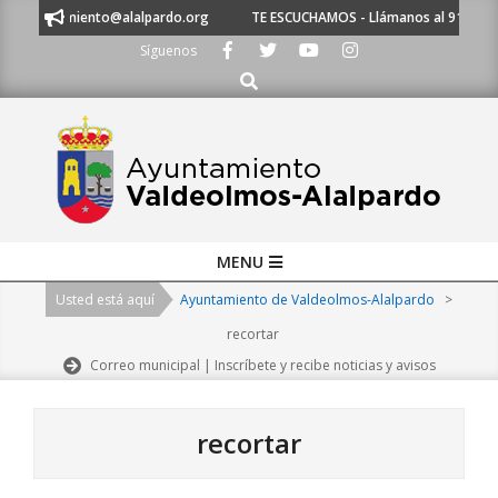
Skip
 a ayuntamiento@alalpardo.org
TE ESCUCHAMOS - Llámanos al 91 620 21
to
Síguenos
content
Buscar
Primary
MENU
Navigation
Usted está aquí
Ayuntamiento de Valdeolmos-Alalpardo
>
Menu
recortar
Correo municipal | Inscríbete y recibe noticias y avisos
recortar