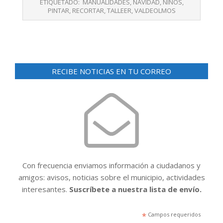
ETIQUETADO:
MANUALIDADES
,
NAVIDAD
,
NIÑOS
,
04
PINTAR
,
RECORTAR
,
TALLEER
,
VALDEOLMOS
RECIBE NOTICIAS EN TU CORREO
Con frecuencia enviamos información a ciudadanos y
amigos: avisos, noticias sobre el municipio, actividades
interesantes.
Suscríbete a nuestra lista de envío.
*
Campos requeridos