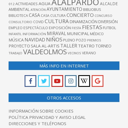
ALALPARDO
AGUA
ALCALDE
ACTIVIDADES
012
AYUNTAMIENTO
AMBIENTAL
BIBLIOBUS
ATENCIÓN
CONCIERTO
CASA
BIBLIOTECA
CASA CULTURA
CONCURSO
CULTURA
DINAMIZACIÓN
DIVERSIÓN
COVID
CONSULTORIO
FIESTAS
EXPOSICIÓN
FUTBOL
EMPLEO
ESPECTÁCULO
FIESTA
MIRAVAL
MUNICIPAL
MÉDICO
INFANTIL
INFORMACIÓN
NIÑOS
NAVIDAD
MÚSICA
PLENO
POZO
PREMIOS
TALLER
TEATRO
PROYECTO
SALA AL-ARTIS
TORNEO
VALDEOLMOS
VERANO
TRABAJO
VECINOS
MÁS INFO EN INTERNET
OTROS ACCESOS
INFORMACIÓN SOBRE COOKIES
POLÍTICA PRIVACIDAD Y AVISO LEGAL
DIRECCIONES Y TELÉFONOS