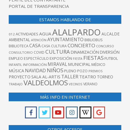
PORTAL DE TRANSPARENCIA
ESTAMOS HABLANDO DE
ALALPARDO
AGUA
ALCALDE
ACTIVIDADES
012
AYUNTAMIENTO
AMBIENTAL
BIBLIOBUS
ATENCIÓN
CONCIERTO
CASA
BIBLIOTECA
CASA CULTURA
CONCURSO
CULTURA
DINAMIZACIÓN
DIVERSIÓN
COVID
CONSULTORIO
FIESTAS
EXPOSICIÓN
FUTBOL
EMPLEO
ESPECTÁCULO
FIESTA
MIRAVAL
MUNICIPAL
MÉDICO
INFANTIL
INFORMACIÓN
NIÑOS
NAVIDAD
MÚSICA
PLENO
POZO
PREMIOS
TALLER
TEATRO
PROYECTO
SALA AL-ARTIS
TORNEO
VALDEOLMOS
VERANO
TRABAJO
VECINOS
MÁS INFO EN INTERNET
OTROS ACCESOS