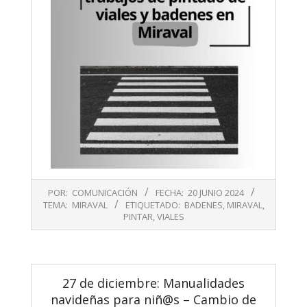
2024-
POR:
COMUNICACIÓN
FECHA:
20 JUNIO 2024
06-
TEMA:
MIRAVAL
ETIQUETADO:
BADENES
,
MIRAVAL
,
20
PINTAR
,
VIALES
27 de diciembre: Manualidades
navideñas para niñ@s – Cambio de