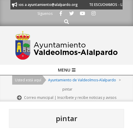
Skip
escríbenos a ayuntamiento@alalpardo.org
TE ESCUCHAMOS - Llámanos al
to
Síguenos
content
Buscar
Primary
MENU
Navigation
Usted está aquí
Ayuntamiento de Valdeolmos-Alalpardo
>
Menu
pintar
Correo municipal | Inscríbete y recibe noticias y avisos
pintar