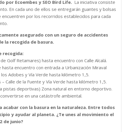
do por Ecoembes y SEO Bird Life.
La iniciativa consiste
unto. En cada uno de ellos se entregarán guantes y bolsas
ue encuentren por los recorridos establecidos para cada
nto.
ticamente asegurado con un seguro de accidentes
de la recogida de basura.
e recogida:
b de Golf Retamares) hasta encuentro con Calle Alcalá.
lle hasta encuentro con entrada a Urbanización Miraval
e los Adobes y Vía Verde hasta kilómetro 1,5.
– Calle de la Fuente y Vía Verde hasta kilómetro 1,5.
 a pistas deportivas) Zona natural en entorno deportivo.
 convertirse en una catástrofe ambiental.
 acabar con la basura en la naturaleza. Entre todos
pio y ayudar al planeta. ¿Te unes al movimiento el
2 de junio?