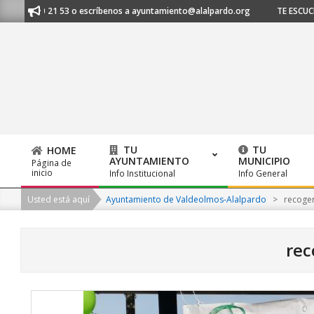
Skip
620 21 53 o escríbenos a ayuntamiento@alalpardo.org
TE ESCUCHAMOS -
to
content
TU
TU
HOME
AYUNTAMIENTO
MUNICIPIO
Página de
Primary
inicio
Info Institucional
Info General
Navigation
Usted está aquí
Ayuntamiento de Valdeolmos-Alalpardo
>
recoge
Menu
rec