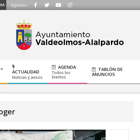
 Llámanos al 91 620 21 53 o escríbenos a ayuntamiento@alalpardo.org
Síguenos
AGENDA
TABLÓN DE
ACTUALIDAD
Todos los
ANUNCIOS
Eventos
Noticias y avisos
r
oger