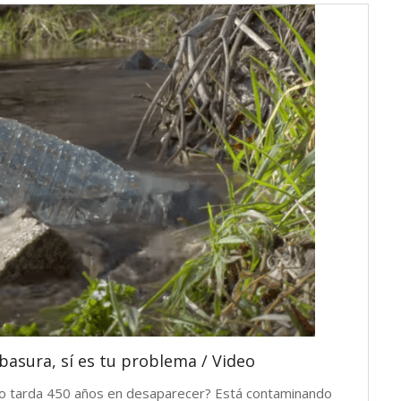
basura, sí es tu problema / Video
ampo tarda 450 años en desaparecer? Está contaminando