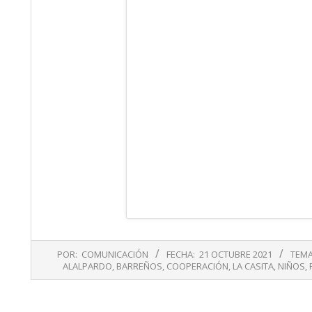
2021-
POR:
COMUNICACIÓN
FECHA:
21 OCTUBRE 2021
TEMA
10-
ALALPARDO
,
BARREÑOS
,
COOPERACIÓN
,
LA CASITA
,
NIÑOS
,
21