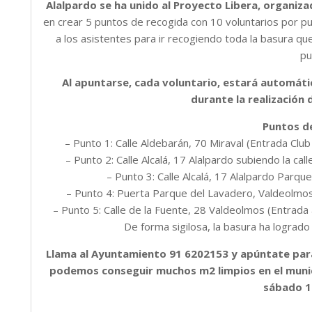
Alalpardo se ha unido al Proyecto Libera, organiza
en crear 5 puntos de recogida con 10 voluntarios por p
a los asistentes para ir recogiendo toda la basura q
pu
Al apuntarse, cada voluntario, estará automá
durante la realización 
Puntos d
– Punto 1: Calle Aldebarán, 70 Miraval (Entrada Clu
– Punto 2: Calle Alcalá, 17 Alalpardo subiendo la ca
– Punto 3: Calle Alcalá, 17 Alalpardo Parqu
– Punto 4: Puerta Parque del Lavadero, Valdeolmos 
– Punto 5: Calle de la Fuente, 28 Valdeolmos (Entrada
De forma sigilosa, la basura ha logrado
Llama al Ayuntamiento 91 6202153 y apúntate para
podemos conseguir muchos m2 limpios en el munici
sábado 1