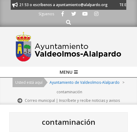
Skip
 91 620 21 53 o escríbenos a ayuntamiento@alalpardo.org
TE ESCUCHAM
to
Síguenos
content
Buscar
Primary
MENU
Navigation
Usted está aquí
Ayuntamiento de Valdeolmos-Alalpardo
>
Menu
contaminación
Correo municipal | Inscríbete y recibe noticias y avisos
contaminación