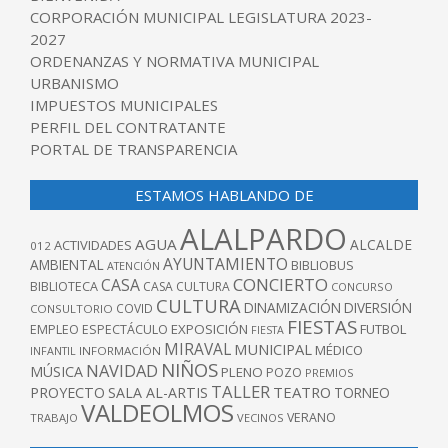
CORPORACIÓN MUNICIPAL LEGISLATURA 2023-
2027
ORDENANZAS Y NORMATIVA MUNICIPAL
URBANISMO
IMPUESTOS MUNICIPALES
PERFIL DEL CONTRATANTE
PORTAL DE TRANSPARENCIA
ESTAMOS HABLANDO DE
ALALPARDO
AGUA
ALCALDE
ACTIVIDADES
012
AYUNTAMIENTO
AMBIENTAL
BIBLIOBUS
ATENCIÓN
CONCIERTO
CASA
BIBLIOTECA
CASA CULTURA
CONCURSO
CULTURA
DINAMIZACIÓN
DIVERSIÓN
COVID
CONSULTORIO
FIESTAS
EXPOSICIÓN
FUTBOL
EMPLEO
ESPECTÁCULO
FIESTA
MIRAVAL
MUNICIPAL
MÉDICO
INFANTIL
INFORMACIÓN
NIÑOS
NAVIDAD
MÚSICA
PLENO
POZO
PREMIOS
TALLER
TEATRO
PROYECTO
SALA AL-ARTIS
TORNEO
VALDEOLMOS
VERANO
TRABAJO
VECINOS