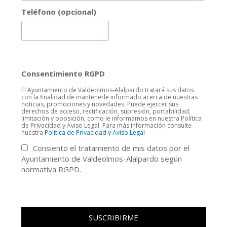
Teléfono (opcional)
Consentimiento RGPD
El Ayuntamiento de Valdeolmos-Alalpardo tratará sus datos
con la finalidad de mantenerle informado acerca de nuestras
noticias, promociones y novedades. Puede ejercer sus
derechos de acceso, rectificación, supresión, portabilidad,
limitación y oposición, como le informamos en nuestra Política
de Privacidad y Aviso Legal. Para más información consulte
nuestra
Politica de Privacidad y Aviso Legal
Consiento el tratamiento de mis datos por el
Ayuntamiento de Valdeolmos-Alalpardo según
normativa RGPD.