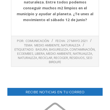
naturaleza. Entre todos podemos
conseguir muchos m2 limpios en el
municipio y ayudar al planeta. ¿Te unes al
movimiento el sábado 12 de junio?
2021-
POR:
COMUNICACIÓN
FECHA:
27 MAYO 2021
05-
TEMA:
MEDIO AMBIENTE
,
NATURALEZA
27
ETIQUETADO:
BASURA
,
BASURELEZA
,
CONTAMINACIÓN
,
ECOEMBES
,
LIBERA
,
MEDIO AMBIENTE
,
NATRUALEZA
,
NATURALEZA
,
RECICLAR
,
RECOGER
,
RESIDUOS
,
SEO
BIRDLIFE
RECIBE NOTICIAS EN TU CORREO