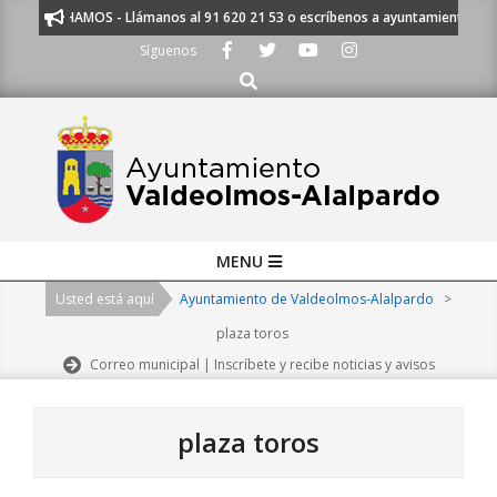
Skip
CHAMOS - Llámanos al 91 620 21 53 o escríbenos a ayuntamiento@alalpardo.o
to
Síguenos
content
Buscar
Primary
MENU
Navigation
Usted está aquí
Ayuntamiento de Valdeolmos-Alalpardo
>
Menu
plaza toros
Correo municipal | Inscríbete y recibe noticias y avisos
plaza toros