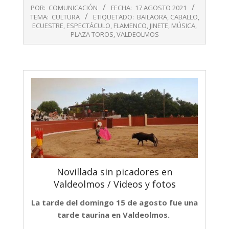
2021-
POR:
COMUNICACIÓN
FECHA:
17 AGOSTO 2021
08-
TEMA:
CULTURA
ETIQUETADO:
BAILAORA
,
CABALLO
,
17
ECUESTRE
,
ESPECTÁCULO
,
FLAMENCO
,
JINETE
,
MÚSICA
,
PLAZA TOROS
,
VALDEOLMOS
Novillada sin picadores en
Valdeolmos / Videos y fotos
La tarde del domingo 15 de agosto fue una
tarde taurina en Valdeolmos.