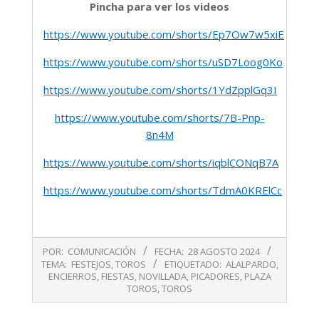
Pincha para ver los videos
https://www.youtube.com/shorts/Ep7Ow7w5xiE
https://www.youtube.com/shorts/uSD7Loog0Ko
https://www.youtube.com/shorts/1YdZpplGq3I
https://www.youtube.com/shorts/7B-Pnp-
8n4M
https://www.youtube.com/shorts/iqblCONqB7A
https://www.youtube.com/shorts/TdmA0KRElCc
2024-
POR:
COMUNICACIÓN
FECHA:
28 AGOSTO 2024
08-
TEMA:
FESTEJOS
,
TOROS
ETIQUETADO:
ALALPARDO
,
28
ENCIERROS
,
FIESTAS
,
NOVILLADA
,
PICADORES
,
PLAZA
TOROS
,
TOROS