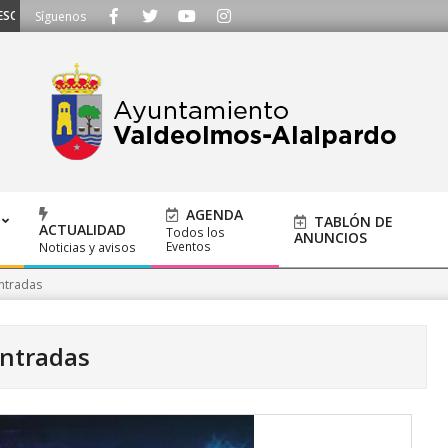
HAMOS - Llámanos al 91 620 21 53 o escríbenos a ayuntamiento@alalpardo.or
Síguenos
AGENDA
TABLÓN DE
ACTUALIDAD
Todos los
ANUNCIOS
Eventos
Noticias y avisos
ntradas
entradas