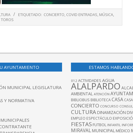
LTURA
ETIQUETADO:
CONCIERTO
,
COVID ENTRADAS
,
MÚSICA
,
A TOROS
U AYUNTAMIENTO
ESTAMOS HABLAND
AGUA
ACTIVIDADES
012
ALALPARDO
ÓN MUNICIPAL LEGISLATURA
ALCA
AYUNTAM
AMBIENTAL
ATENCIÓN
CASA
BIBLIOBUS
S Y NORMATIVA
BIBLIOTECA
CASA
CONCIERTO
CONCURSO
CONSUL
CULTURA
DINAMIZACIÓN
DI
EXPOSICI
EMPLEO
ESPECTÁCULO
 MUNICIPALES
FIESTAS
FUTBOL
INFANTIL
INFOR
 CONTRATANTE
MIRAVAL
MUNICIPAL
MÉDICO