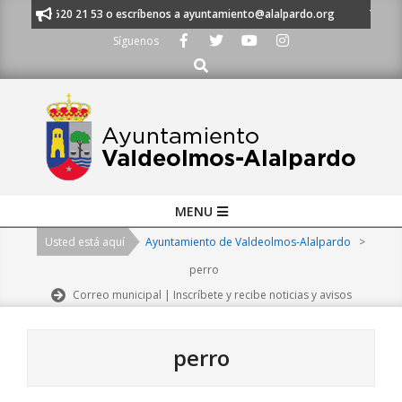
Skip
 al 91 620 21 53 o escríbenos a ayuntamiento@alalpardo.org
TE ESCUC
to
Síguenos
content
Buscar
Primary
MENU
Navigation
Usted está aquí
Ayuntamiento de Valdeolmos-Alalpardo
>
Menu
perro
Correo municipal | Inscríbete y recibe noticias y avisos
perro