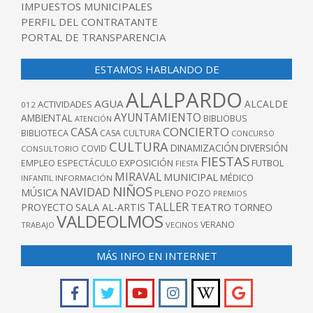
IMPUESTOS MUNICIPALES
PERFIL DEL CONTRATANTE
PORTAL DE TRANSPARENCIA
ESTAMOS HABLANDO DE
ALALPARDO
AGUA
ALCALDE
ACTIVIDADES
012
AYUNTAMIENTO
AMBIENTAL
BIBLIOBUS
ATENCIÓN
CONCIERTO
CASA
BIBLIOTECA
CASA CULTURA
CONCURSO
CULTURA
DINAMIZACIÓN
DIVERSIÓN
COVID
CONSULTORIO
FIESTAS
EXPOSICIÓN
FUTBOL
EMPLEO
ESPECTÁCULO
FIESTA
MIRAVAL
MUNICIPAL
MÉDICO
INFANTIL
INFORMACIÓN
NIÑOS
NAVIDAD
MÚSICA
PLENO
POZO
PREMIOS
TALLER
TEATRO
PROYECTO
SALA AL-ARTIS
TORNEO
VALDEOLMOS
VERANO
TRABAJO
VECINOS
MÁS INFO EN INTERNET