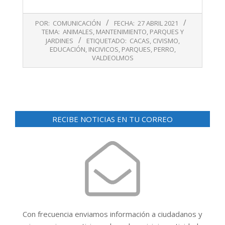
2021-
POR:
COMUNICACIÓN
FECHA:
27 ABRIL 2021
04-
TEMA:
ANIMALES
,
MANTENIMIENTO
,
PARQUES Y
27
JARDINES
ETIQUETADO:
CACAS
,
CIVISMO
,
EDUCACIÓN
,
INCIVICOS
,
PARQUES
,
PERRO
,
VALDEOLMOS
RECIBE NOTICIAS EN TU CORREO
Con frecuencia enviamos información a ciudadanos y