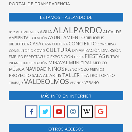
PORTAL DE TRANSPARENCIA
ESTAMOS HABLANDO DE
ALALPARDO
AGUA
ALCALDE
ACTIVIDADES
012
AYUNTAMIENTO
AMBIENTAL
BIBLIOBUS
ATENCIÓN
CONCIERTO
CASA
BIBLIOTECA
CASA CULTURA
CONCURSO
CULTURA
DINAMIZACIÓN
DIVERSIÓN
COVID
CONSULTORIO
FIESTAS
EXPOSICIÓN
FUTBOL
EMPLEO
ESPECTÁCULO
FIESTA
MIRAVAL
MUNICIPAL
MÉDICO
INFANTIL
INFORMACIÓN
NIÑOS
NAVIDAD
MÚSICA
PLENO
POZO
PREMIOS
TALLER
TEATRO
PROYECTO
SALA AL-ARTIS
TORNEO
VALDEOLMOS
VERANO
TRABAJO
VECINOS
MÁS INFO EN INTERNET
OTROS ACCESOS