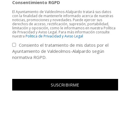
Consentimiento RGPD
El Ayuntamiento de Valdeolmos-Alalpardo tratará sus datos
con la finalidad de mantenerle informado acerca de nuestras
noticias, promociones y novedades. Puede ejercer sus
derechos de acceso, rectificación, supresión, portabilidad,
limitación y oposición, como le informamos en nuestra Política
de Privacidad y Aviso Legal. Para más información consulte
nuestra
Politica de Privacidad y Aviso Legal
Consiento el tratamiento de mis datos por el
Ayuntamiento de Valdeolmos-Alalpardo según
normativa RGPD.