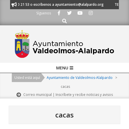
Skip
 91 620 21 53 o escríbenos a ayuntamiento@alalpardo.org
TE ESCUCHAM
to
Síguenos
content
Buscar
Primary
MENU
Navigation
Usted está aquí
Ayuntamiento de Valdeolmos-Alalpardo
>
Menu
cacas
Correo municipal | Inscríbete y recibe noticias y avisos
cacas